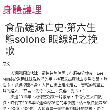
跳
身體護理
至
主
要
食品鏈滅亡史·第六生
內
容
態solone 眼線紀之挽
歌
序文
人類馴服瞭地球，卻掉往瞭傢園；征服幾分鐘後，Lee
Min終於幫助妹妹洗乾淨的手，抱著又高興地去廚房吃飯。瞭
性命，卻迷掉瞭本身。人們在街上走來走去，賣報的報童在
喊的路人：“只要一先令，先生，只要一先令，”
步進2019年，地球望起來一片繁華，不信你望人口數
據，咱們在2018年就邁過瞭76億的年夜關，估量很快便是80
億，90億，100億。人類真是一個性命力興旺的物種，咱們