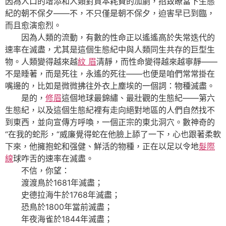
因為人口的增添和人類對資本耗費的加劇，招致瞭當下生態
紀的朝不保夕——不，不只僅是朝不保夕，迫害早已到臨，
而且愈演愈烈。
因為人類的流動，有數的性命正以遙遙高於失常迭代的
速率在滅盡，尤其是這個生態紀中與人類同生共存的巨型生
物。人類變得越來越
紋 眉
清靜，而性命變得越來越寧靜——
不是睡著，而是死往，永遙的死往——也便是咱們常常掛在
嘴邊的，比如是微微拂往外衣上塵埃的一個詞：物種滅盡。
是的，
修眉
這個地球最錦繡、最壯觀的生態紀——第六
生態紀，以及這個生態紀裡有走向絕對地區的人們自然找不
到東西，並向宣傳方呼喚，一個正宗的東北洞穴。數神奇的
“在我的蛇形，“威廉覺得蛇在他臉上舔了一下，心也跟著柔軟
下來，他擁抱蛇和强健、鮮活的物種，正在以足以令地
髮際
線
球咋舌的速率在滅盡。
不信，你望：
渡渡鳥於1681年滅盡；
史德拉海牛於1768年滅盡；
恐鳥於1800年當前滅盡；
年夜海雀於1844年滅盡；