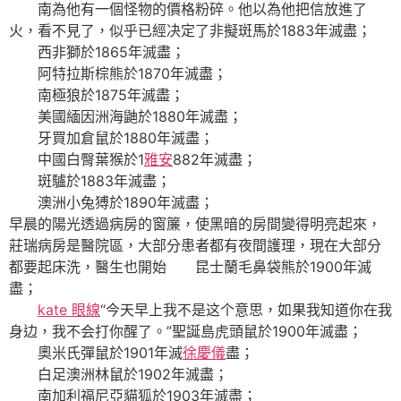
南為他有一個怪物的價格粉碎。他以為他把信放進了
火，看不見了，似乎已經决定了非擬斑馬於1883年滅盡；
西非獅於1865年滅盡；
阿特拉斯棕熊於1870年滅盡；
南極狼於1875年滅盡；
美國緬因洲海鼬於1880年滅盡；
牙買加倉鼠於1880年滅盡；
中國白臀葉猴於1
雅安
882年滅盡；
斑驢於1883年滅盡；
澳洲小兔猼於1890年滅盡；
早晨的陽光透過病房的窗簾，使黑暗的房間變得明亮起來，
莊瑞病房是醫院區，大部分患者都有夜間護理，現在大部分
都要起床洗，醫生也開始 昆士蘭毛鼻袋熊於1900年滅
盡；
kate 眼線
“今天早上我不是这个意思，如果我知道你在我
身边，我不会打你醒了。”聖誕島虎頭鼠於1900年滅盡；
奧米氏彈鼠於1901年滅
徐慶儀
盡；
白足澳洲林鼠於1902年滅盡；
南加利福尼亞貓狐於1903年滅盡；