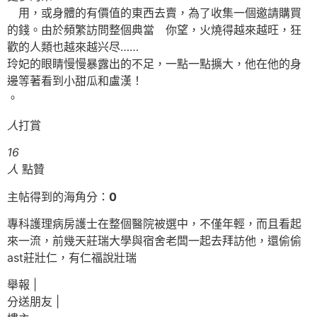
用，或身體的有價值的東西去賣，為了收集一個邀請購買
的錢。由於頻繁訪問整個典當 你望，火燒得越來越旺，狂
歡的人類也越來越兴尽……
玲妃的眼睛慢慢暴露出的不足，一點一點擴大，他在他的身
邊等著看到小甜瓜和盧漢！
。
人
打賞
16
人
點贊
主帖得到的海角分：
0
專科護理病房護士在整個醫院被選中，不僅年輕，而且看起
來一流，前幾天莊瑞大學與宿舍老闆一起去拜訪他，還偷偷
ast莊壯仁，有仁福說壯瑞
舉報 |
分送朋友 |