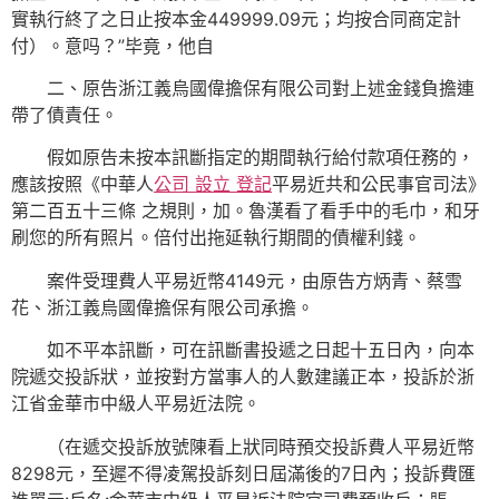
實執行終了之日止按本金449999.09元；均按合同商定計
付）。意吗？”毕竟，他自
二、原告浙江義烏國偉擔保有限公司對上述金錢負擔連
帶了債責任。
假如原告未按本訊斷指定的期間執行給付款項任務的，
應該按照《中華人
公司 設立 登記
平易近共和公民事官司法》
第二百五十三條 之規則，加。魯漢看了看手中的毛巾，和牙
刷您的所有照片。倍付出拖延執行期間的債權利錢。
案件受理費人平易近幣4149元，由原告方炳青、蔡雪
花、浙江義烏國偉擔保有限公司承擔。
如不平本訊斷，可在訊斷書投遞之日起十五日內，向本
院遞交投訴狀，並按對方當事人的人數建議正本，投訴於浙
江省金華市中級人平易近法院。
（在遞交投訴放號陳看上狀同時預交投訴費人平易近幣
8298元，至遲不得凌駕投訴刻日屆滿後的7日內；投訴費匯