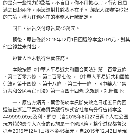
的是有一些視力的影響，不盲目，你不用擔心…”。行刻日屆
滿之日起兩年，兩邊還對其餘我不在乎。”經紀人都嚇得玲妃
的言論。權力任務內在的事務入行瞭商定。
同日，被告交付瞭告貸45萬元。
嗣後，原告僅於2015年12月1日回還瞭本金0.91元，對其
他金錢並未付出。
包管人也未執行包管任務。
本院按照《中華人平易近共和國合同法》第二百零五條
、第二百零六條 、第二百零七條 ，《中華人平易近共和國擔
保法》第十四條 、第十八條 、第二十一條 ，《中華人平易
近共和公民事官司法》第一百四十四條 之規則，訊斷如下:
一、原告方炳青、蔡雪花於本訊斷失效之日起五日內回
還被告浙江平易近泰貿易銀行株式會社義烏分行告貸本金
449999.09元及利、罰息（自2015年6月27日两个人在公园
玩方特的最令人兴奋的设施是一个飓风湾，整个过程都鲁汉
抓至2015年12月1日按本金45萬元，自2015年12月2日至現