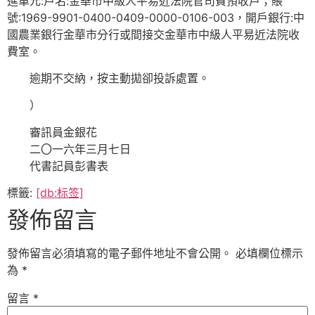
進單元:戶名:金華市中級人平易近法院官司費預收戶；賬
號:1969-9901-0400-0409-0000-0106-003，開戶銀行:中
國農業銀行金華市分行或間接交金華市中級人平易近法院收
費室。
逾期不交納，按主動拋卻投訴處置。
）
審訊員金銀花
二〇一六年三月七日
代書記員彭書表
標籤:
[db:标签]
發佈留言
發佈留言必須填寫的電子郵件地址不會公開。
必填欄位標示
為
*
留言
*