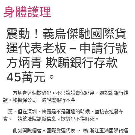
跳
身體護理
至
主
要
震動！義烏傑馳國際貨
內
容
運代表老板 – 申請行號
方炳青 欺騙銀行存款
45萬元。
方炳青這個欺騙犯，不只說謊賣傢財帛，還說謊銀行錢
款。和擔保公司一路說謊銀行本金
漢，但在深圳，韓露是不是難過的時候，直接去拉發布
會。 請望法院訊斷信息。欺騙犯不得好死。
此刻開瞭個替人國際貨運代表 ， 鳴 浙江玉鴻國際貨運