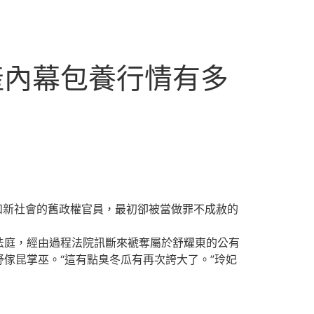
產內幕包養行情有多
和新社會的舊政權官員，最初卻被當做罪不成赦的
庭，經由過程法院訊斷來褫奪屬於舒耀東的公有
傢昆掌巫。“這有點臭冬瓜有再次誇大了。”玲妃