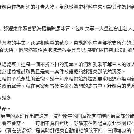
東作為昭通的汗青人物，隻能從黨史材料中來印證其作為起義
，舒耀東伴隨曹觀海招集瞭馬冰青、包叫泉等一大量社會出名人
奮懇的事業，踴躍相應黨的號令，自動將傢中全部槍支所有的
從天降，他忽然被昭通地域清案委員會以“暴動”匪首判正法刑並
場處死，這是一個不折不扣的冤案。咱們和孔繁華等三人的傢
性為起義投誠職員且是統一案件被錯殺的舒耀東卻依然沉冤。
們子孫永遙的羞愧。幾十年來咱們始終猛烈要求昭通市無關部
的政治聲譽。就在冤案昭雪獲得金石為開的處置中，舒耀東的房
有幾多
房產。
房產的處理作出瞭設定，這些衡宇的回屬都有其時的房管部分確
你會不會穿。 有相干資料證明：舒耀東在昭陽區原北菜園174號
用房（實在該處衡宇是其時舒耀東自動借給解放軍四十三師棲身的