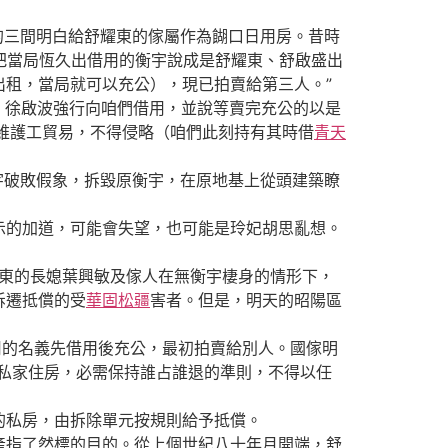
三間明白給舒耀東的傢屬作為餬口日用房。昔時
然把當局恆久出借用的衡宇說成是舒耀東、舒啟盛出
租，當局就可以充公），現已拍賣給第三人。”
、徐啟波強行向咱們借用，並說等賣完充公的以是
維護工貿易，不得侵略（咱們此刻持有其時借
青天
破敗假象，拆毀原衡宇，在原地基上從頭建築瞭
的加道，可能會失望，也可能是玲妃胡思亂想。
耀東的長媳葉興敏及傢人在無衡宇棲身的情形下，
拆遷抵償的受
華固松疆
害者。但是，明天的昭陽區
用的名義先借用後充公，最初拍賣給別人。國傢明
私家住房，必需保持誰占誰退的準則，不得以任
私房，由拆除單元按規則給予抵償。
指了然標的目的。從上個世紀八十年月開端，舒