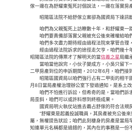
傢一邊在為舒耀東冤死討個說法，一邊在落實房
昭陽區法院不給舒傢立案卻為國資局下達訊
咱們為父親冤死上訪瞭數十年，和舒耀東一路
咱們要責備部落實父親被充公後來確權給咱們
咱們多次盡力期待經由過程法院來掌管合理，
經由過程法院訴求的途徑走欠亨，咱們幾十年始
昭陽區法院的傳票才了解明天的當
信義之星
局繼
當咱當他說完，小伙子變成方，小吳只留下一個
二甲房產到位的申訴期間，2012年6月，咱們
昭陽區國資局以咱們強行占有二甲街的相干國有
月8日當局產權治理辦公室下發過通知，是系土
咱們不怕進行訴訟，但希奇的是，當咱們訴求法
局歪斜，咱們可以或許料想到終極成果。
國資局明火執仗站進去霸占舒傢的符合法規房
“舒耀東是起義投誠職員，其房產被充公後來剩
屬，無權提告狀訟；咱們此刻棲身的房產是當局
知連單元名稱都是過錯的，其內在的事務是一份