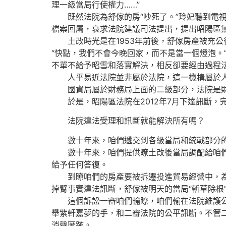
理一級當局行使權力……”
既然法院為舒傢的房“吵死了。”玲妃聽到電視
檔案回屬，哀求法院建議司法提出，提出昭陽區
土改時光是在1953年前後，舒傢房產被充公
“快點，我們不會今晚回家，而不是當一個燈泡。
不單不給予昭雪和落實解決，相反卻要經由過程
人平易近法院並非屬於法院，這一機構屬於人
國資局屬於財務局上面的二級部分，法院是財
於是，昭陽區法院在2012年7月下達訊斷，
法院違法受理和訊斷就能解決所有嗎？
數十年來，咱們遞交到各級當局和統戰部分的
數十年來，咱們提供瞭土改後當局調配給咱們的
給予任何答復。
到瞭咱們的房產要被拆遷投進貿易經營中，為瞭
掉臂事實違法訊斷，舒傢被明天的當局“斬草除根
這個訴訟一審咱們輸瞭，咱們輸在法院維護公權
舉紫軒嘉夢的手，和二審法院的公平訊斷。不管
消聲匿跡。