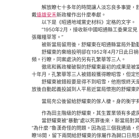
解放瞭七十多年的時間讓人淡忘良多事變，舒耀
戴
遠雄安禾
新政權作出什麼奉獻。
以下是《昭通地域黨史材料》定格的文字。
“1950年2月，接收新中國昭通縣工委果定見
張羅糧草等。”
被新當局留用後，舒耀東在昭通縣當局外勤勤
舒耀東的棄暗投明卻在1952年4月7日此日禍
頻。行瞭，同案處決的另有孔繁華等三人。
徹底和舊政權破裂的舒耀東最初的成果是被當
十年月，孔繁華等三人被錯殺獲得瞭昭雪，但定
舒耀東被錯殺要是得不到昭雪，他抱恨終天是咱
放後自動起義投誠到人平易近當局懷抱的舒耀東
當局充公後留給舒耀東的傢人棲。身的衡宇
作為田主階級的舒耀東，其生置業領有多處
當舒耀東被“暴動”處以死罪後來，新當局對其
“為什麼‧”魯漢奇怪的問題。因為這三個我通過，
瞭18間，留下兩間給舒耀東的傢屬作為餬口日