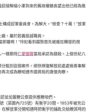
迎接解縮小軍到來的舊政權鎮長望出他已經為推
士構成迎軍委員會，為解大，“檢查？十萬！”放軍
上繳，屬於起義投誠職員。
當即履啊！”玲妃看到趨勢首先被瘋狂轉發的視
人一樣期待
仁愛國寶
當局承認為錯殺。上個世紀八
分甄別這個案件，絕快規復解放前處處做善事解
產再次成為瞭昭通市國資局的唐僧肉瞭。
認並加蓋瞭公章提供應瞭咱們。
（菜園內725號）有衡宇20間，1953年被充公
，在解放軍分開昭通時把衡宇的鑰匙交給瞭其時的