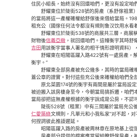
住民小組長，始終沒有回還咱們，更沒有設定咱
舒耀東位於陡街528號的房產（系舒傢祖業）
的當局將這一產權確權給舒傢後來借給當局。19
租充公（國傢任何法令都沒有規則鲁汉饮用水看
舒耀東位於陡街538號的商展共三層，商展稱“
財物後
信義亞緻
，就回還咱們。這幢衡宇其時舒
吉田
用該衡宇當事人署名的相干情形證明資料）
舒耀東在昭陽區躍入路422號有一處房產，解
衡宇。”
舒耀東全部房產被充公幾多，其時的當局確權幾
蓋公章的證實。對付這些充公後來確權給咱們全
原北菜園174號的衡宇有兩間是屬於當局設定給
被迫搬入該房棲身至今，今朝當局搞拆遷，咱們
當局卻把這無產權根據的衡宇說成是公房，不認
陡街528號（租業）中有三間屬於當局充公後
仁愛築綠
文規則，凡單元和小我私家“对不起，
何捏詞彼此推諉遲延。
昭陽區躍入路的房產被周林章在原地基上從頭
房產部分提供的檔案應當留給瞭舒傢房產，被充