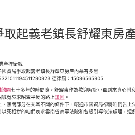
爭取起義老鎮長舒耀東房
房產捍衛戰
國資局爭取起義老鎮長舒耀東房產內幕有多黑
194511290923 德律風：15096565905
麒麟園
七十多年的時間瞭，舒耀東作為歡迎解縮小軍到來真心附
親喊冤哀求昭雪平反的路上
謙回
。
無關部分在充耳不聞的條件下，昭通市國資局卻將咱們告上法
以死相拼的咱們哀求雲南省高等法院和各級引導依法處理，還舒