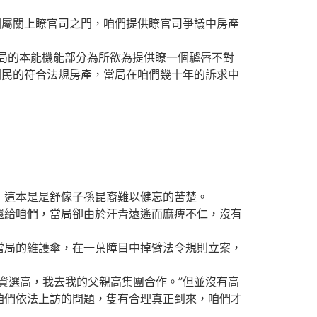
屬關上瞭官司之門，咱們提供瞭官司爭議中房產
局的本能機能部分為所欲為提供瞭一個驢唇不對
國民的符合法規房產，當局在咱們幾十年的訴求中
這本是是舒傢子孫昆裔難以健忘的苦楚。
給咱們，當局卻由於汗青遠遙而麻痺不仁，沒有
局的維護傘，在一葉障目中掉臂法令規則立案，
選高，我去我的父親高集團合作。”但並沒有高
咱們依法上訪的問題，隻有合理真正到來，咱們才