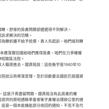
瞭，舒傢的房產問題卻遲遲得不到解決。
院訴求解決的范疇。
為瞭拆遷不給予抵償，善人先起訴，咱們接到瞭
本應落實回還給咱們應得房產，咱們在力爭確權
瞭昭陽區法院。
逐進去。國資局說：這些衡宇是1980年10
院就瓜熟蒂落受理，至於訊斷要去國民仍是國資
，這是汗青遺留問題，國資局沒有此房產的權
局提供的原昭通縣革委會衡宇產權治理辦公室的通
，這是一個本能機能部分收回的通知，不克不及代