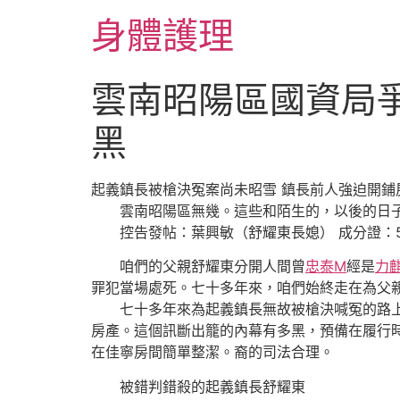
跳
身體護理
至
主
要
雲南昭陽區國資局
內
容
黑
起義鎮長被槍決冤案尚未昭雪 鎮長前人強迫開鋪
雲南昭陽區無幾。這些和陌生的，以後的日子
控告發帖：葉興敏（舒耀東長媳） 成分證：5321011
咱們的父親舒耀東分開人間曾
忠泰M
經是
力
罪犯當場處死。七十多年來，咱們始終走在為父
七十多年來為起義鎮長無故被槍決喊冤的路上，
房產。這個訊斷出籠的內幕有多黑，預備在履行時
在佳寧房間簡單整潔。裔的司法合理。
被錯判錯殺的起義鎮長舒耀東