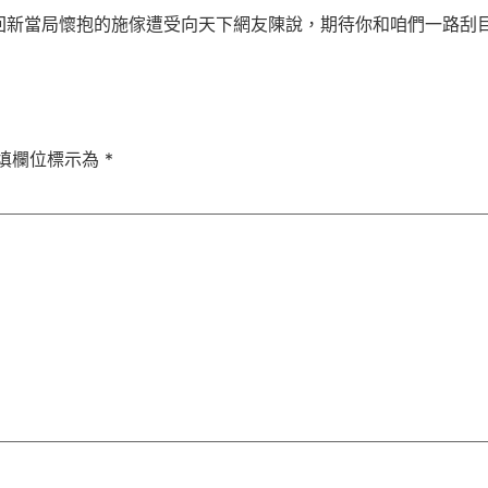
新當局懷抱的施傢遭受向天下網友陳說，期待你和咱們一路刮
填欄位標示為
*