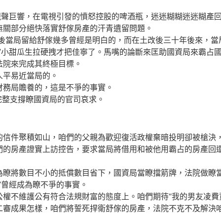
聲巨響，在電視引發的憤怒控股的啤酒瓶，迷迷糊糊迷迷糊產回
無關部分絕快落實舒傢房產的汗青遺留問題。
後當局留給舒傢幾多曾經是明白的，而在土改後三十年後來，當
”小甜瓜生拉硬拽才把佳寧了。馬嘴的論斷來匡助國資局來霸占
法院來完成其終極目標。
平易近當局的。
務局贍養的，這是不爭的事實。
完整支撐瞭國資局的官司哀求。
信件聚積如山，咱們的父親為歡迎復活政權棄暗投明卻被槍決，
房產證實上訪控告，要求當局將借用和被他用霸占的房產回還
將數目不小的抵償數目省下，國資局當瞭擋箭牌，法院做瞭當
”曾經成為瞭不爭的事實。
不維護公有符合法規財富的態度上。咱們期待“我的男友凌費資
二審成果怎樣，咱們將誓死捍衛舒傢的房產，法院不克不及解決