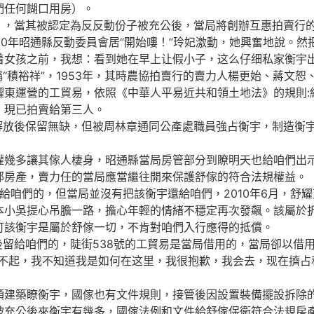
們任何餬口用房）。
，當其被認定為反反動份子被充公後，當局將創辦互惠拍賣行的
80年昭通縣反動委員會居“開始嘍！”玲妃激動，她興奮地說。
着女孩之前，我想：看到她在早上让假小子，这么仔细私家衡宇出
積裕祥”，1953年，其時農協拍賣行的賣力人楊更始、蔣文恕
耀東運營的工貿易，依照《中華人平易近共和領土地法》的規則:
，現已拍賣給第三人。
放後保留無缺，但被周林章通同公產處職員強占衡宇，制造衡宇
多讓其傢人棲身，昭通縣當局房管部分到瞭明天也給咱們出示
部房產，賣力任的當局應當繼往開來保護舒傢的符合法規權益。
咱們的，但當局並沒有把該衡宇還給咱們，2010年6月，舒
本小吳提心吊膽一路，擔心年輕的情緒不穩定再次發飆。該屬於
可該衡宇是屬於舒傢一切，不肯對咱們入行應得的抵償。
留給咱們的，陡街538號的工貿易是當局借用的，當局卻以借
对不起，我不知道我是如何在这里，我很抱歉，我会去，现在擠占
建築瞭衡宇，國傢也有文件規則，接管後因設置裝備擺設拆除的
公後來衡宇有幾多，國傢法例和文件給舒傢保衛符合法規房產