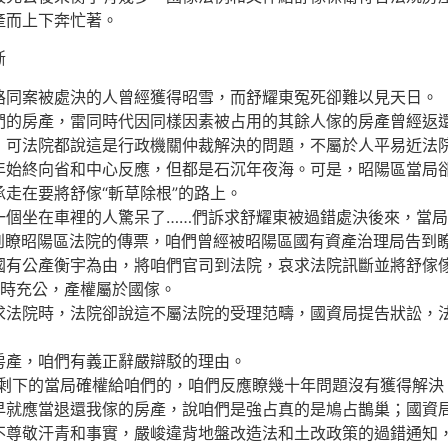
產而上下奔忙著。
斷
同案被處決的人曾經獲得昭雪，而舒耀東冤死卻難以見天日。
的房產，雷同時代因同樣因素被占用的其餘人傢的房產曾經返還
可法院都說這是行政機關仲裁解決的問題，不屬於人平易近法
終向省和中心反應，但都是石沉年夜海。可是，昭陽區當局卻
承走在要將舒傢“斬草除根”的路上。
坐在車裡的人驚呆了……們訴求舒耀東被過錯處決後來，當局
接到瞭昭陽區法院的傳票，咱們曾經被昭陽區國有資產治理局告到
公產衡宇為由，將咱們官司到法院，哀求法院訊斷並將舒傢傢人驅
改時充公，產權屬於國傢。
院時，法院卻說這不屬法院的受理范疇，國資局提告狀訟，法
產，咱們有義正辭嚴辯駁的理由。
下的當局確權給咱們的，咱們反應瞭幾十年問題沒有獲得解決
早就應當退還我傢的房產，說咱們是強占真的是鳩占鵲巢；國資
不尊敬汗青和事實，嚴峻違背地盤改造法和土改政策的過錯通知