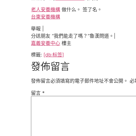
老人安養機構
做什么。 签了名。
台東安養機構
舉報 |
分送朋友 “我們能走了嗎？”魯漢問道。|
嘉義安養中心
樓主
標籤:
[db:标签]
發佈留言
發佈留言必須填寫的電子郵件地址不會公開。
必
留言
*