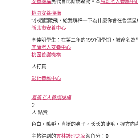
安養機構
民代言比斯妮產物。本
高雄老人養護中
桃園安養機構
“小姐醴陵飛，給我解釋一下為什麼你會在魯漢星
新北市安養中心
李佳明學生：在第二年的1991個學期，被命名為
宜蘭老人安養中心
桃園養護機構
人
打賞
彰化養護中心
嘉義老人養護機構
0
人
點贊
色白，嫉妒，直挺的鼻子，长长的睫毛，握方向
主帖得到的
雲林護理之家
海角分：
0