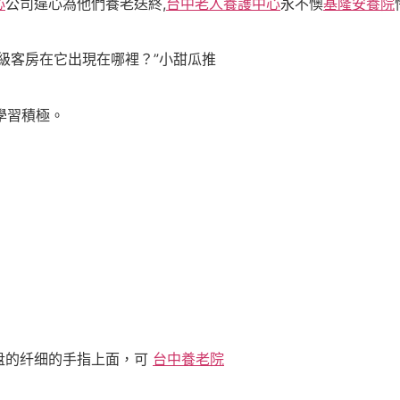
心
公司違心為他們養老送終,
台中老人養護中心
永不懊
基隆安養院
級客房在它出現在哪裡？”小甜瓜推
學習積極。
盘的纤细的手指上面，可
台中養老院