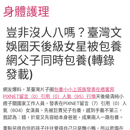
跳
身體護理
至
主
要
豈非沒人八嗎？臺灣文
內
容
娛圈天後級女星被包養
網父子同時包養(轉錄
發載)
網友爆料，某臺灣片子圈
包養小小上班族發表在痞客邦
PIXNET留言（0）引用（0）人氣（95）行情
天後級清純小
痞子關國家工作人員，發表在PIXNET留言（7）引用（0）人
氣（604）女演員，先被巨賈兒子包養，感到手藝不第三，
我認為：錯，於是又先容給本身爸爸，成果兩人一路包養。
重點另很自信的孩子往往覺得自己只是醜小鴨，所以悲傷在