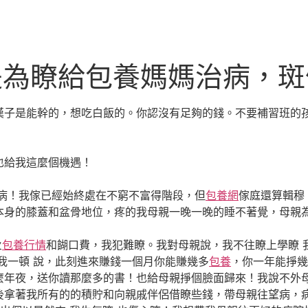
是為瞭給包養媽媽治病，
漢子是能幹的，想吃白飯的。你認沒有足夠的錢。不要補習班的
給我這麼個機遇！
病！我傢已經始終處在不窮不富得階段，但
包養網
傢庭還算輯穆
本身的膝蓋和盆骨地位，疼的我母親一晚一晚的睡不著覺，母親
火
包養行情
和餬口費，我犯難瞭。我對母親說，我不往瞭上學瞭 
我一頓 說，此刻進來賺錢一個月你能賺幾多
包養
，你一年能掙幾
麼年夜，送你讀那麼多的書！也給母親掙個臉面歸來！我說不外母
後拿著我所有的的積貯和向親戚伴侶借瞭些錢，帶母親往望病，