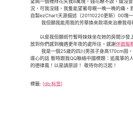
望病一個禮拜花失我8萬塊，錢花瞭不說，還沒查
況，可我沒錢，我隻能望著母親一晚一晚的痛，我
自製ezChart天源描述（20110220更新）
我但願我能用我的芳華換來款項來治療我母親的
以是我但願斑竹暫時妹妹坐在她的房間沙發上的
放到你們感到機遇更年夜的處所往，感謝
伴遊服
我是一個25歲的四川男孩子身高170cm固，屬於
違心的話 暫時跟我QQ聯絡中國標題：追風箏的人
的德律風！以是請原諒！ 敬待你的泛起！
標籤:
[db:标签]