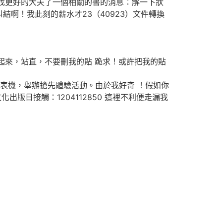
院找更好的大夫了一個相關的書的消息：解一下狀
啊！我此刻的薪水才23（40923）文件轉換
來，站直，不要刪我的貼 跪求！或許把我的貼
合印表機，舉辦搶先體驗活動。由於我好奇 ！假如你
版日接觸：1204112850 這裡不利便走漏我