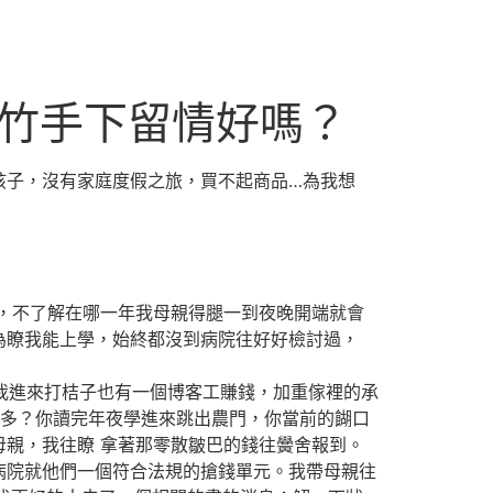
斑竹手下留情好嗎？
孩子，沒有家庭度假之旅，買不起商品…為我想
，不了解在哪一年我母親得腿一到夜晚開端就會
為瞭我能上學，始終都沒到病院往好好檢討過，
我進來打桔子也有一個博客工賺錢，加重傢裡的承
多？你讀完年夜學進來跳出農門，你當前的餬口
親，我往瞭 拿著那零散皺巴的錢往黌舍報到。
病院就他們一個符合法規的搶錢單元。我帶母親往