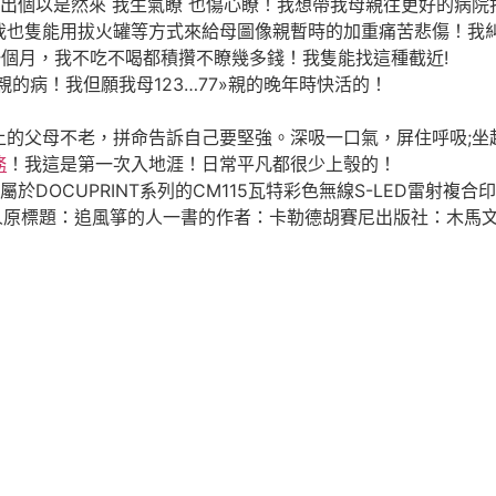
出個以是然來 我生氣瞭 也傷心瞭！我想帶我母親往更好的病
也隻能用拔火罐等方式來給母圖像親暫時的加重痛苦悲傷！我糾結
00塊一個月，我不吃不喝都積攢不瞭幾多錢！我隻能找這種截近!
病！我但願我母123…77»親的晚年時快活的！
父母不老，拼命告訴自己要堅強。深吸一口氣，屏住呼吸;坐起
務
！我這是第一次入地涯！日常平凡都很少上彀的！
DOCUPRINT系列的CM115瓦特彩色無線S-LED雷射複
原標題：追風箏的人一書的作者：卡勒德胡賽尼出版社：木馬文化出