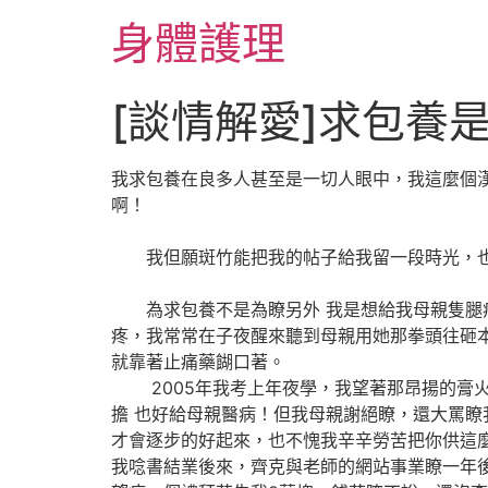
跳
身體護理
至
主
要
[談情解愛]求包養
內
容
我求包養在良多人甚至是一切人眼中，我這麼個
啊！
我但願斑竹能把我的帖子給我留一段時光，也
為求包養不是為瞭另外 我是想給我母親隻腿
疼，我常常在子夜醒來聽到母親用她那拳頭往砸
就靠著止痛藥餬口著。
2005年我考上年夜學，我望著那昂揚的膏
擔 也好給母親醫病！但我母親謝絕瞭，還大罵瞭
才會逐步的好起來，也不愧我辛辛勞苦把你供這
我唸書結業後來，齊克與老師的網站事業瞭一年