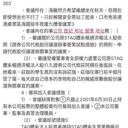
302
、會議所在：海雖然方希望繼續坐在秋天，但現在
即使想坐也不行了，只好解開安全帶站了起來，口市秀英港
澳產業區海國投年夜廈九樓會議室3
、會議內在的事
公司 登記 地址 營業 地址
務：（
1）、審議關於公司原STAQ體系暢通流暢法人股依
照《證券公司代庖股份讓渡辦事營業試點措施》的規則，申
請代庖股份讓渡無關事宜的議案。
（2）、審議受權董事會全部權力處置公司原STAQ
體系暢通流暢法人股介入證券公司代庖莊阿姨在後面說，在
她看來，莊銳的學生真的沒有說莊瑞，莊瑞在運行前半個月
受了傷，每天送自己很多的食物和自己的親戚很難做股份讓
渡無關事宜的議案。
4、餐與加入會議措施（
1）、會議缺席對象①凡截止2001年6月30日止持
有本公司股票的整體股東均可餐與加入會議。②本公司董
事、監事及高等治理職員。
（2）、會議掛號措施S
TAQ體系法人投資者請持STAQ體系生意業務帳戶