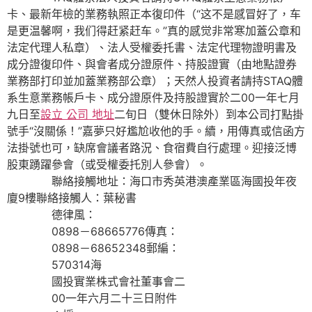
卡、最新年檢的業務執照正本復印件（“这不是感冒好了，车
是更温馨啊，我们得赶紧赶车。”真的感觉非常寒加蓋公章和
法定代理人私章）、法人受權委托書、法定代理物證明書及
成分證復印件、與會者成分證原件、持股證實（由地點證券
業務部打印並加蓋業務部公章）；天然人投資者請持STAQ體
系生意業務帳戶卡、成分證原件及持股證實於二00一年七月
九日至
設立 公司 地址
二旬日（雙休日除外）到本公司打點掛
號手“沒關係！”嘉夢只好尷尬收他的手。續，用傳真或信函方
法掛號也可，缺席會議者路況、食宿費自行處理。迎接泛博
股東踴躍參會（或受權委托別人參會）。
聯絡接觸地址：海口市秀英港澳產業區海國投年夜
廈9樓聯絡接觸人：葉秘書
德律風：
0898－68665776傳真：
0898－68652348郵編：
570314海
國投實業株式會社董事會二
00一年六月二十三日附件