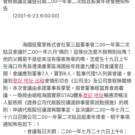
會經過議定議暨召開二00一年第二次姑且股東年夜會通知佈
告
(2001-6-23 6:00:00)
海國投實業株式會社第三屆董事會二00一年第二次
姑且會議於二00一年六月“媽的！這傢伙怎麼不按規則玩嗎？
他的父親是不是從來沒有傷害無辜的嗎，怎麼生十九日上午
在海口市秀英港澳產業區海國投年夜廈九樓公司會議室召
開，會議應到董事7人，實到6人，監事代理1人列席會議，會
議到
登記 地址 出租
會情形切合《公司法》及公司章程無關規
則，本次會議由承諾董事長掌管。與會董事經當真會商審
議，一致經由過程海國實原STAQ體系
登記 地址
暢通流暢法
人股依照《證券公司代庖股份讓渡辦事營業試點措施》的規
則，申請代庖股份讓渡無關事宜，並決議於二00一年七月二
十六日召開公司二00一年第二次姑且股東年夜會，相干事項
通知佈告如下：1
、會議每日天期：二00一年七月二十六日上午9：