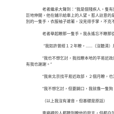
老者繼承大聲到：“我是個殘疾人，隻有這一
巨地伸開，他在鋪示給車上的人望。惹人註意的
別的一隻手，衣服袖子遮著，沒見得手掌，不克
老者舉起瞭那一隻手。我永遙忘不瞭那從上臂
“我如許曾經１２年瞭，……（沒聽清）用光
“我也不想乞討，我找瞭本地的平易近政局，
有我也謝謝。”
“我來北京找平易近政部，２個月瞭，也沒什麼成
“我不想乞討，但要餬口，我就像一隻狗，
（以上我沒有灌音，但基礎是原話）
車廂裡的人都聽到瞭他的發言，但都白茫茫一