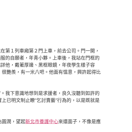
，我在第１列車廂第２門上車，前去公司。門一開，
願服的自願者，年青小夥。上車後，我站在門框的
端詳他，戴著厚邊、黑框眼鏡，年夜學生樣子容
，很艷羨，有一米八吧。他面有慍意，興許起得比
。我下意識地想到是求援者，良久沒聽到如許的
上已明文制止瞭“乞討賣藝”行為的，以是既就是
圓潤，望起
新北市養護中心
來還面子，不像是應