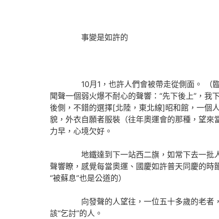
事變是如許的
10月1，也許人們會被帶走從側面。 （臨16
聞聲一個弱火爆不耐心的聲響：“先下後上”，我
後側，不錯的選擇[北陸，東北線]昭和館，一個
貌，外衣自願者服裝（往年奧運會的那種，望來
力早，心境欠好。
地鐵達到下一站西二旗，如常下去一批人。車
聲響瞭，感覺每當奧運、國慶如許普天同慶的時節
“被蘇息”也是公道的）
向發聲的人望往，一位五十多歲的老者，穿得
該“乞討”的人。