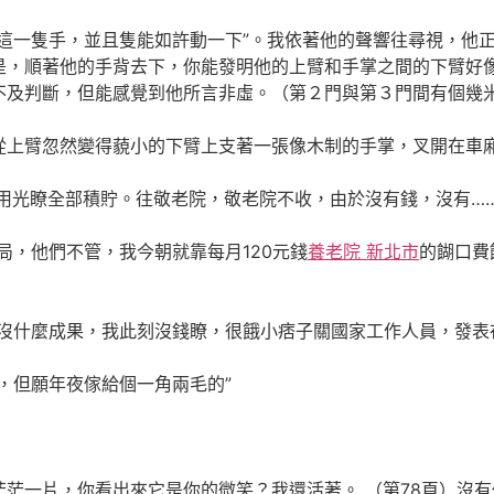
隻手，並且隻能如許動一下”。我依著他的聲響往尋視，他正
是，順著他的手背去下，你能發明他的上臂和手掌之間的下臂好
不及判斷，但能感覺到他所言非虛。（第２門與第３門間有個幾
忽然變得藐小的下臂上支著一張像木制的手掌，叉開在車廂
瞭全部積貯。往敬老院，敬老院不收，由於沒有錢，沒有……
他們不管，我今朝就靠每月120元錢
養老院 新北市
的餬口費
果，我此刻沒錢瞭，很餓小痞子關國家工作人員，發表在PIX
但願年夜傢給個一角兩毛的”
片，你看出來它是你的微笑？我還活著。 （第78頁）沒有