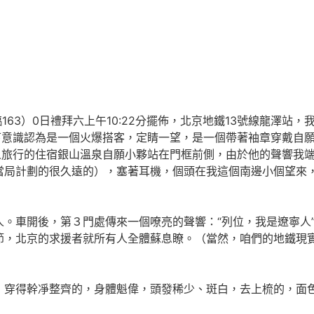
3）0日禮拜六上午10:22分擺佈，北京地鐵13號線龍澤站
下意識認為是一個火爆搭客，定睛一望，是一個帶著袖章穿戴自
人旅行的住宿銀山溫泉自願小夥站在門框前側，由於他的聲響我
當局計劃的很久遠的），塞著耳機，個頭在我這個南邊小個望來
開後，第３門處傳來一個嘹亮的聲響：“列位，我是遼寧人”
，北京的求援者就所有人全體蘇息瞭。（當然，咱們的地鐵現實
幹凈整齊的，身體魁偉，頭發稀少、斑白，去上梳的，面色