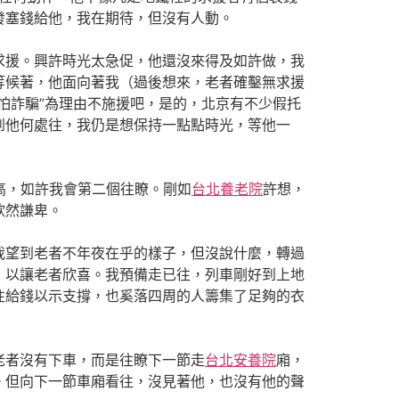
發塞錢給他，我在期待，但沒有人動。
援。興許時光太急促，他還沒來得及如許做，我
等候著，他面向著我（過後想來，老者確鑿無求援
怕詐騙”為理由不施援吧，是的，北京有不少假托
到他何處往，我仍是想保持一點點時光，等他一
”高，如許我會第二個往瞭。剛如
台北養老院
許想，
欣然謙卑。
望到老者不年夜在乎的樣子，但沒說什麼，轉過
，以讓老者欣喜。我預備走已往，列車剛好到上地
往給錢以示支撐，也奚落四周的人籌集了足夠的衣
者沒有下車，而是往瞭下一節走
台北安養院
廂，
。但向下一節車廂看往，沒見著他，也沒有他的聲