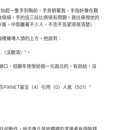
抬起一隻手到胸前，手背朝著我，手指好像在艱
像很細，手的這三段比例很有問題。我往尋視他的
米遙，中距離著不少人，不克不及望得很清楚）
裡擁堵人頭的上方。他說到：
（沒聽清）”。
餬口，但願年夜傢給個一元兩元的，有就給，沒
NET留言（4）引用（0）人氣（501）”
任何動作，他不像凡是地鐵裡的求援者有個裝錢