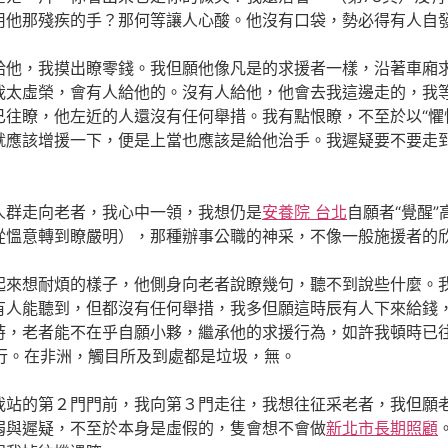
用他那殘疾的手？那何等讓人心酸。他沒有口袋，勢必得有人自
我摸出瞭零錢。我但願他像凡是的求援者一樣，沿著車廂求
我太虛榮，會有人給他的。沒有人給他，他會去我這邊走的，我
往瞭，他左近的人還沒有任何舉措。我有點恨瞭，不至於以“懼
就應該增援一下，便是上當也應該是給他治手。我遲疑要不要走
走向老者，我心中一領，我想仍是
安養院 台北
自願者“覺醒
從慍意轉到瞭嚴明），那種辦事公職的神采，不像一般施援者的
耐煩的樣子，他側身向老者說瞭幾句，聽不到說些什麼。我
有人能聽到，但都沒有任何舉措，我多但願這時辰有人下來給錢
時，老者能不在乎自願小夥，繼承他的求援行為，如許我頓時已
之行。在非洲，觸目所及到處都是垃圾，無。
第２門門前，我向第３門走往，我想往征采老者，我但願老
弱與遲疑，不至於本身是虛假的，隻會想不會做
新北市長期照顧