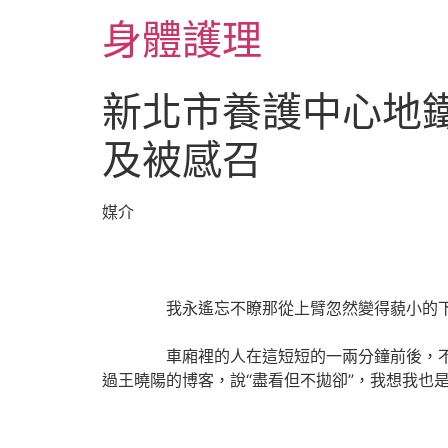
跳
身體護理
至
主
要
新北市養護中心地
內
容
及被感召
媒介
我永遙忘不瞭那從上臂忽然變得藐小的下臂
車廂裡的人在這短短的一兩分鐘前後，不動聲
過王曉陽的博客，說“盡看但不拋卻”，我想我也