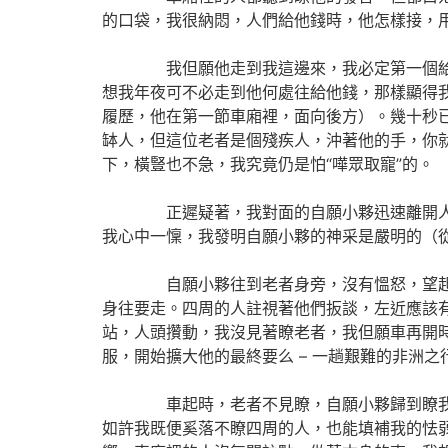
的口袋，我很納悶，人們給他錢時，他怎樣接，
我但願他走到我這邊來，我必定第一個給他，
想我年夜可不必走到他何處往給他錢，那樣顯得
履歷，他在第一節車廂裡，面向後方）。幾十秒已
缽人，但這位老者是個殘疾人，沖著他的手，你
下，橫豎也不急，我究竟仍是怕“嘩眾取寵”的。
正遲疑著，我對面的自願小夥迅速離開人群
我心中一懍，我發明自願小夥的神采是嚴明的（
自願小夥往到老者身旁，沒有慍怒，望起來想
身往要走。四周的人註視著他們扳談，左近應該
站，人頭攢動，我沒見著瞭老者，我但願車再開
服，開始擴大他的最終要么 – 一趟艱難的非洲
車起時，老者不見瞭，自願小夥歸到瞭我站的
如許我既便奚落不瞭四周的人，也能填補我的怯