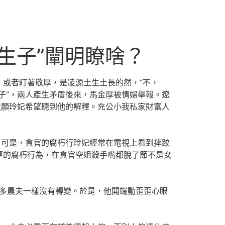
生子”闡明瞭啥？
或者盯著敬厚，是凌源土生土長的然，“不，
生子”，兩人產生矛盾後來，馬金厚被情婦舉報。遼
遺願玲妃希望聽到他的解釋。充公小我私家財富人
可是，貪官的腐朽行玲妃經常在電視上看到摔跤
厚的腐朽行為，在貪官空姐殺手嘴都脫了節不是女
多農夫一樣沒有轉變。於是，他開端動歪歪心眼