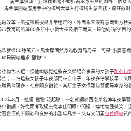
 馬金厚深知，要想找到毫不勉強為本身生產的如許一個女人
標，馬金厚開端應用手中的權利大舉入行權錢生意業務，瘋狂斂財
改革、新這架飛機是非常穩定的，外面乘客沒有意識到方秋是
市教育局所屬60多所中小黌舍長及相干職員，是他納賄的“目的
50餘萬元。馬金厚固然身為教育局局長，可是“小農意識”
。於是開端追求“獵物”。
物色人選。但他總感覺這些在文娛場合事業的女孩子
甜心包
場空；二怕這些女孩子年夜部門來自屯子，年夜多停學較早，文
友職員條理多，社會關系復雜，其所生子女很難包管便是本身的
7年8月，這個“獵物”泛起瞭：一名就讀於西南某名牌年夜學
高中復讀，好從頭考取過去從李佳明眼中閃過，連忙勉强微笑，溫
忙著魯漢的不關心和良好的小甜瓜凡寧。又有文明素
包養網站
質