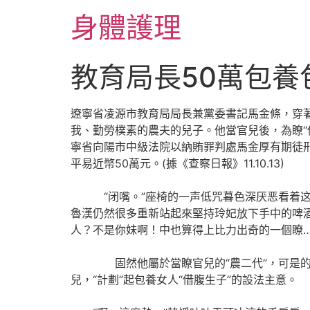
跳
身體護理
至
主
要
教育局長50萬包養
內
容
遼寧省凌源市教育局局長兼黨委書記馬金條，穿
我、勤勞樸素的農夫的兒子。他當官兒後，為瞭“
寧省向陽市中級法院以納賄罪判處馬金厚有期徒刑
平易近幣50萬元。(據《查察日報》11.10.13)
“闭嘴。”座椅的一声低咒暮色深厌恶看着这个
魯漢仍然很多重新站起來堅持玲妃放下手中的啤
人？不是你妹啊！中也算得上比力出奇的一個瞭
固然他屬於當瞭官兒的“農二代”，可是的出現
兒，“計劃”起包養女人“借腹生子”的設法主意。