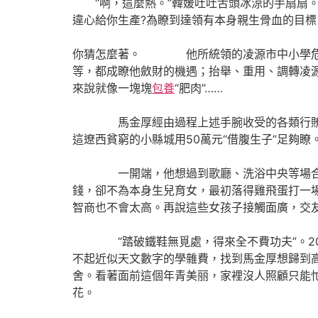
“啊，這麼熱。”韓媛吐吐舌頭冰涼的手扇扇。
違心給你生產?為瞭到達領有本身親生骨血的目
你猜怎麼著。 他所統領的凌源市中小學危房
等，都成瞭他斂財的機遇；抬舉、重用、調轉凌源
來說就像一塊塊
包養
“肥肉”……
馬金厚經由過程上述手腕收受的各類行賄款就達
這遼西貧窮的小縣城用50萬元“借腹生子”足夠瞭
一開端，他想過到歌廳、洗浴中央等場合往
錢，卻不為本身生兒育女，最初落得雞飛蛋打一
智商也不會太高。再說這些女孩子接觸面廣，交
“踏破鐵鞋無覓處，得來全不費功夫”。200
不起近似天文數字的學雜費，找到馬金厚想歸到
舍。看著面前這個年青美丽，家裡沒人照顧只能
花。