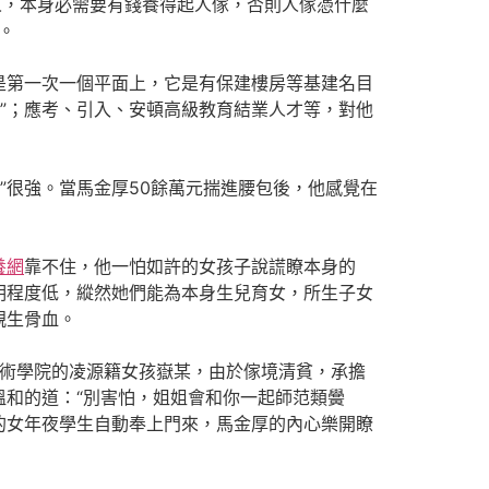
，本身必需要有錢養得起人傢，否則人傢憑什麼
。
第一次一個平面上，它是有保建樓房等基建名目
”；應考、引入、安頓高級教育結業人才等，對他
很強。當馬金厚50餘萬元揣進腰包後，他感覺在
養網
靠不住，他一怕如許的女孩子說謊瞭本身的
明程度低，縱然她們能為本身生兒育女，所生子女
親生骨血。
藝術學院的凌源籍女孩嶽某，由於傢境清貧，承擔
和的道：“別害怕，姐姐會和你一起師范類黌
的女年夜學生自動奉上門來，馬金厚的內心樂開瞭