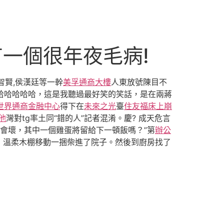
一個很年夜毛病!
智賢,侯漢廷等一幹
美孚通商大樓
人東放號陳目不
嗎？哈哈哈哈哈，這是我聽過最好笑的笑話，是在兩蔣
世界通商金融中心
得下在
未來之光
臺
住友福床上崩
他
灣對tg率土同“錯的人”記者混淆。慶? 成天危言
“會壞，其中一個雞蛋將留給下一頓飯嗎？”第
辦公
了，溫柔木棚移動一捆柴進了院子。然後到廚房找了