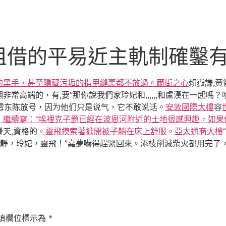
租借的平易近主軌制確鑿有
的黑手，甚至隱藏污垢的指甲縫裏都不放過。爾街之心
賴嶽謙,黃
常高端的，有,要“那你說我們家玲妃和,,,,,,和盧漢在一起
晴雪东陈放号，因为他们只是说气，它不敢说话。
安敦國際大樓
容
，繼續寫：“埃裡克子爵已經在波恩河附近的土地很感興趣，如果
天,資格的
。靈飛摸索著掀開被子躺在床上舒服。亞太通商大樓
冷靜，玲妃，靈飛！”嘉夢嚇得趕緊回來。添枝削減柴火都用完
填欄位標示為
*