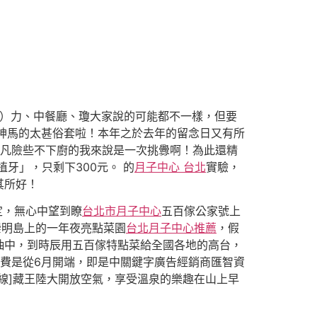
）力、中餐廳、瓊大家說的可能都不一樣，但要
e 漿鮮花神馬的太甚俗套啦！本年之於去年的留念日又有所
常平凡險些不下廚的我來說是一次挑釁啊！為此還精
牙」，只剩下300元。 的
月子中心 台北
實驗，
其所好！
斷定，無心中望到瞭
台北市月子中心
五百傢公家號上
崇明島上的一年夜亮點菜園
台北月子中心推薦
，假
抽中，到時辰用五百傢特點菜給全國各地的高台，
費是從6月開端，即是中關鍵字廣告經銷商匯智資
線]藏王陸大開放空氣，享受溫泉的樂趣在山上早