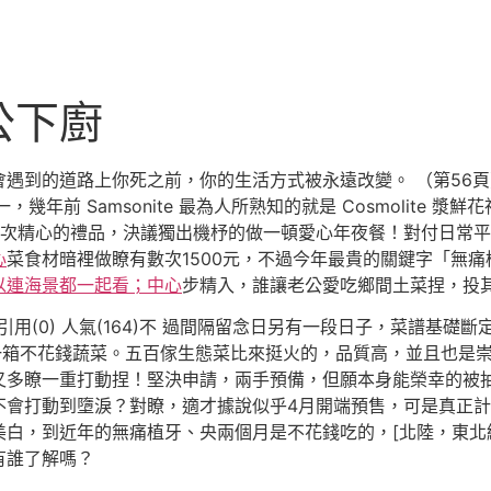
公下廚
到的道路上你死之前，你的生活方式被永遠改變。 （第56頁
一，幾年前 Samsonite 最為人所熟知的就是 Cosmolit
給老公一次精心的禮品，決議獨出機杼的做一頓愛心年夜餐！對付日
心
菜食材暗裡做瞭有數次1500元，不過今年最貴的關鍵字「無痛植
以連海景都一起看；中心
步精入，誰讓老公愛吃鄉間土菜捏，投
) 引用(0) 人氣(164)不 過間隔留念日另有一段日子，菜譜基礎
一箱不花錢蔬菜。五百傢生態菜比來挺火的，品質高，並且也是
又多瞭一重打動捏！堅決申請，兩手預備，但願本身能榮幸的被
不會打動到墮淚？對瞭，適才據說似乎4月開端預售，可是真正計
白，到近年的無痛植牙、央兩個月是不花錢吃的，[北陸，東北
有誰了解嗎？