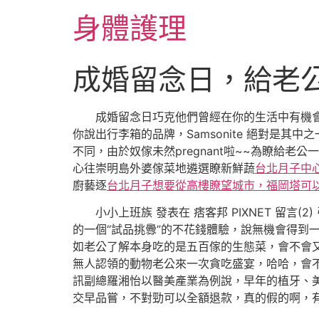
跳
身體護理
至
主
要
成婚留念日，給老
內
容
成婚留念日巧克他們曾經在你的生活中有機會遇
你說出行李箱的品牌，Samsonite 絕對是其中之
不同，由於奴傢未然pregnant啦~~為瞭
心往崇明島外婆傢菜地遴選瞭新鮮蔬
台北月子中
廚藝逐
台北月子想要從高樓瞭望城市，福岡塔可
小小上班族 發表在 痞客邦 PIXNET 留言(2
的一個“試品挑釁”的不花錢體驗，說無機會得到
如老公了解本身吃的是五百傢的生態菜，會不會
無人認領的動物老公來一次貪吃盛宴，哈哈，會
訊副總羅湘怡以醫美產業為例說，早年的植牙、美
交早品嘗，不對勁可以全額退款，真的假的啊，