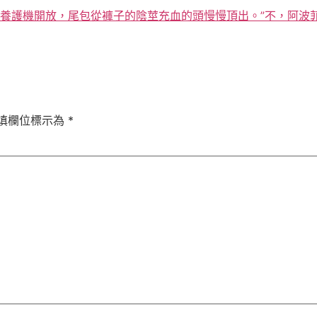
養護機開放，尾包從褲子的陰莖充血的頭慢慢頂出。”不，阿波菲
填欄位標示為
*