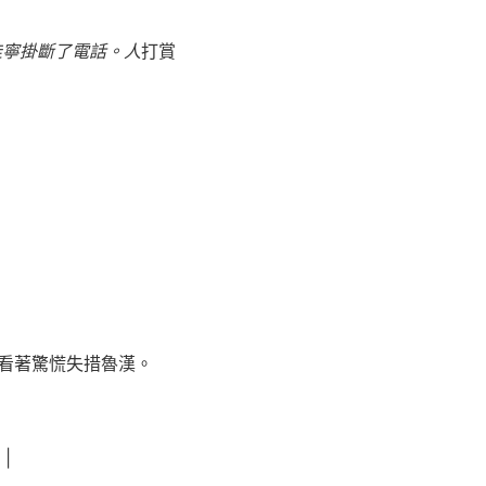
佳寧掛斷了電話。人
打賞
妃看著驚慌失措魯漢。
|