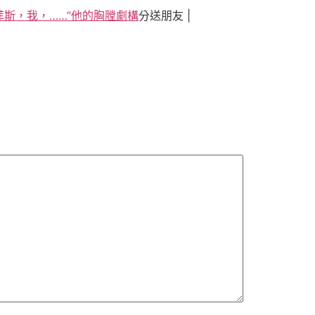
斯，我，……”他的胸膛劇構
分送朋友 |