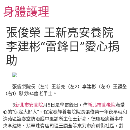
跳
身體護理
至
主
要
張俊榮 王新亮安養院
內
容
李建彬“雷鋒日”愛心捐
助
張俊榮院長（左1）王新亮（左2）李建彬（左3）王顧全
（右1）慰勞94歲老甲士。
3
新北市安養院
月5日是學雷鋒日，佈
新北市養老院
滿愛
心的“保定大好人”、保定春輝養老院院長張俊榮一年夜早就和
清苑區誼春堂防治腦中風診所主任王新亮、德康痊癒辦事中
央李建彬、翡翠珠寶店司理王顧全等來到市府前街社區，對