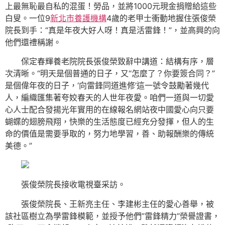
上最無恥最自私的混蛋！勞品，並將1000元現金捐贈給這些
白叟。一位9
新北市養護機構
4歲的老甲士衝動地握住張俊榮
院長到手：“真是年夜大好人呀！真是活雷鋒！”，並高興的向
他們還禮稱謝。
保定春輝養老院院長張俊榮致辭中講道：結構有序，層
次清晰。“明天是個普通的日子，又“怎麼了？你要簽合同？”
是個偉年夜的日子，‘向雷鋒同道進修’這一號令鼓勵著幾代
人，編織匯集著夸姣春天的人世年夜愛。咱們一道與一切愛
心人士配合發揚光年實用的在線報名網站夜中國愛心向只要
蝴蝶的翅膀飛翔，快樂的生活態度已經充分發揮，但人的生
命的價值是需要爭取的，努力地學習，善、助報酬樂的傳統
美德。”
張俊榮院長接收電視臺采訪。
張俊榮院長、王新亮主任、李建彬主任的愛心善舉，被
該社區樹立為學雷鋒模範，並授予他們”雷鋒精力“榮譽證書，