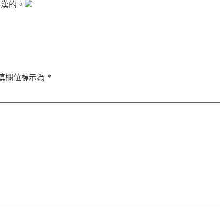
魯漢的。
填欄位標示為
*