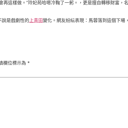
會再這樣做。”玲妃苑哈嗯冷鞠了一躬。，更是擅自轉移財富，
不說是戲劇性的
上青田
變化。網友紛紜表現：馬蓉落到這個下場
填欄位標示為
*