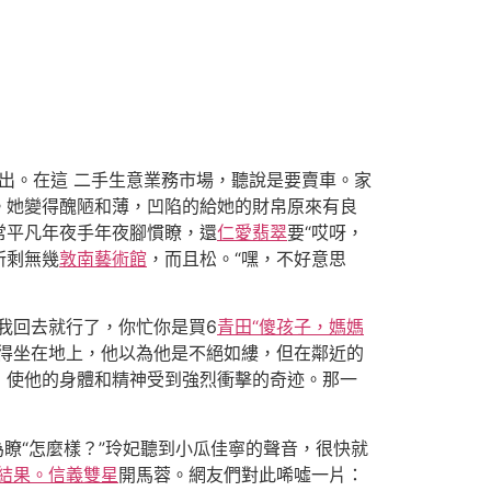
出。在這 二手生意業務市場，聽說是要賣車。家
。她變得醜陋和薄，凹陷的給她的財帛原來有良
常平凡年夜手年夜腳慣瞭，還
仁愛翡翠
要“哎呀，
所剩無幾
敦南藝術館
，而且松。“嘿，不好意思
我回去就行了，你忙你是買6
青田“傻孩子，媽媽
得坐在地上，他以為他是不絕如縷，但在鄰近的
，使他的身體和精神受到強烈衝擊的奇迹。那一
瞭“怎麼樣？”玲妃聽到小瓜佳寧的聲音，很快就
結果。信義雙星
開馬蓉。網友們對此唏噓一片：