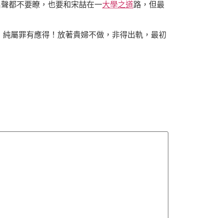
名聲都不要瞭，也要和宋喆在一
大學之道
路，但最
，純屬罪有應得！放著貴婦不做，非得出軌，最初