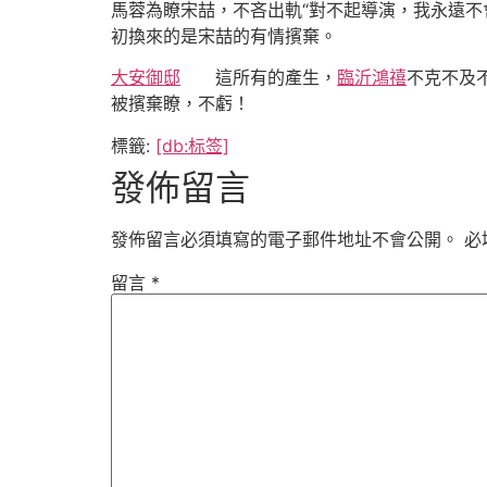
馬蓉為瞭宋喆，不吝出軌“對不起導演，我永遠不
初換來的是宋喆的有情擯棄。
大安御邸
這所有的產生，
臨沂鴻禧
不克不及
被擯棄瞭，不虧！
標籤:
[db:标签]
發佈留言
發佈留言必須填寫的電子郵件地址不會公開。
必
留言
*