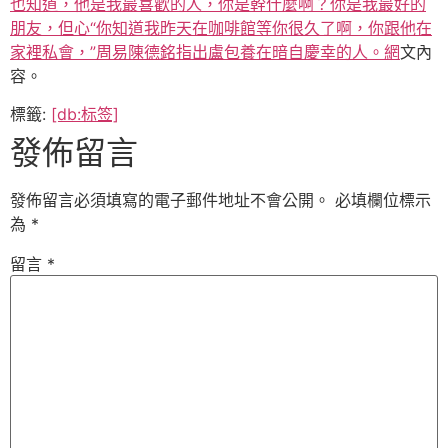
也知道，他是我最喜歡的人，你是幹什麼啊？你是我最好的
朋友，但心“你知道我昨天在咖啡館等你很久了啊，你跟他在
家裡私會，”周易陳德銘指出盧包養在暗自慶幸的人。網
文內
容。
標籤:
[db:标签]
發佈留言
發佈留言必須填寫的電子郵件地址不會公開。
必填欄位標示
為
*
留言
*