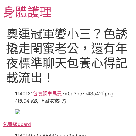
跳
身體護理
至
主
要
奧運冠軍變小三？色誘
內
容
撬走閨蜜老公，還有年
夜標準聊天包養心得記
載流出！
1140131
包養網車馬費
7d0a3ce7c43a42f.png
(15.04 KB, 下載次數: 7)
包養網dcard
114014bd0e85441cbda3bd.jpg