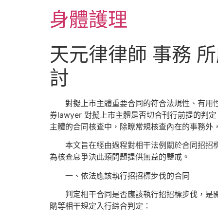
跳
身體護理
至
主
要
天元律律師 事務 
內
容
討
對擬上市主體重要合同的符合法規性、有用性，以
券lawyer 對擬上市主體是否切合刊行前提的
主體的合同核查中，除瞭常規核查內在的事務外
本文旨在經由過程對相干法例關於合同招招標步
為核查息爭決此類問題提供無益的鑒戒。
一、依法應該執行招招標步伐的合同
判定相干合同是否應該執行招招標步伐，是開
購等相干規定入行綜合判定：