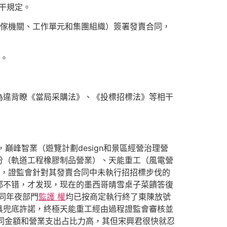
干規定。
傢機關、工作單元和集團組織）簽署發賣合同，
。
違背瞭《當局采購法》、《投標招標法》等相干
峰智業（遊覽計劃design和景區經營治理營
份（軌道工程橡膠制品營業）、天能重工（風電營
中，證監會針對其發賣合同中未執行招招標步伐的
都不错，才发现，现在的墨西哥晴雪桌子菜饋答復
同年夜部門
監護 權
均已按商定執行終了東陳放號
具兜底許諾，終極天能重工經由過程證監會審核並
合同金額和營業支出占比力高，其但宋興君很快就忍