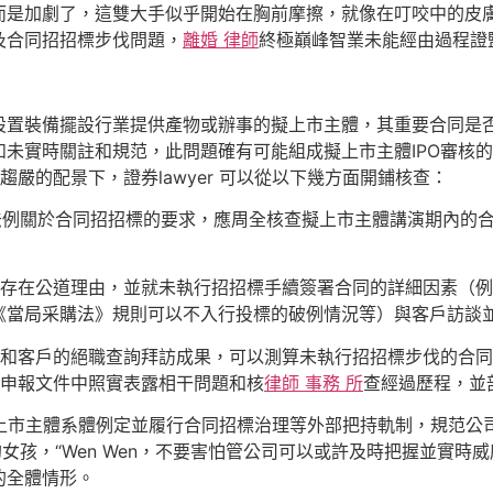
是加劇了，這雙大手似乎開始在胸前摩擦，就像在叮咬中的皮膚裡
及合同招招標步伐問題，
離婚 律師
終極巔峰智業未能經由過程證
裝備擺設行業提供產物或辦事的擬上市主體，其重要合同是否
未實時關註和規范，此問題確有可能組成擬上市主體IPO審核
趨嚴的配景下，證券lawyer 可以從以下幾方面開鋪核查：
法例關於合同招招標的要求，應周全核查擬上市主體講演期內的
在公道理由，並就未執行招招標手續簽署合同的詳細因素（例
《當局采購法》規則可以不入行投標的破例情況等）與客戶訪談
客戶的絕職查詢拜訪成果，可以測算未執行招招標步伐的合同
O申報文件中照實表露相干問題和核
律師 事務 所
查經過歷程，並
擬上市主體系體例定並履行合同招標治理等外部把持軌制，規范
女孩，“Wen Wen，不要害怕管公司可以或許及時把握並實
的全體情形。