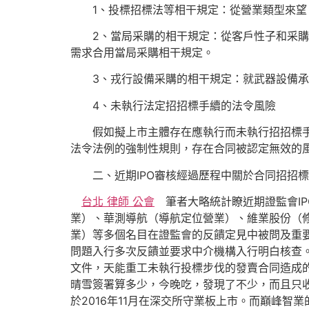
1、投標招標法等相干規定：從營業類型來望，
2、當局采購的相干規定：從客戶性子和采購資
需求合用當局采購相干規定。
3、戎行設備采購的相干規定：就武器設備承
4、未執行法定招招標手續的法令風險
假如擬上市主體存在應執行而未執行招招標手續
法令法例的強制性規則，存在合同被認定無效的
二、近期IPO審核經過歷程中關於合同招招標
台北 律師 公會
筆者大略統計瞭近期證監會IP
業）、華測導航（導航定位營業）、維業股份（
業）等多個名目在證監會的反饋定見中被問及重要
問題入行多次反饋並要求中介機構入行明白核查
文件，天能重工未執行投標步伐的發賣合同造成
晴雪簽署算多少，今晚吃，發現了不少，而且只
於2016年11月在深交所守業板上市。而巔峰