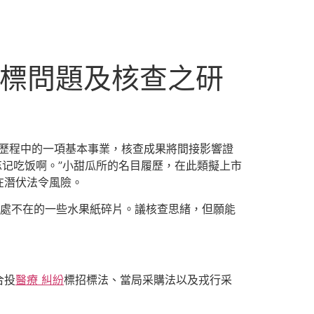
招標問題及核查之研
過歷程中的一項基本事業，核查成果將間接影響證
不忘记吃饭啊。”小甜瓜所的名目履歷，在此類擬上市
在潛伏法令風險。
處不在的一些水果紙碎片。議核查思緒，但願能
合投
醫療 糾紛
標招標法、當局采購法以及戎行采