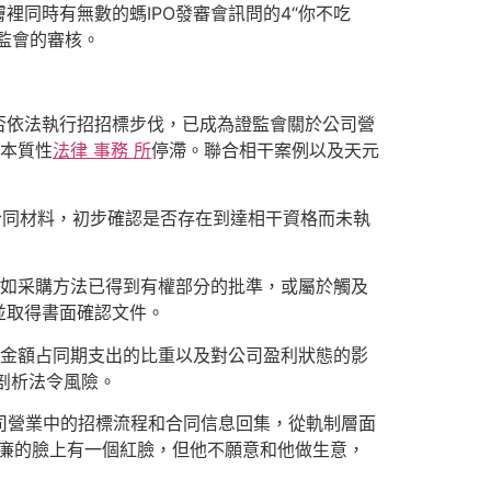
同時有無數的螞IPO發審會訊問的4“你不吃
監會的審核。
依法執行招招標步伐，已成為證監會關於公司營
的本質性
法律 事務 所
停滯。聯合相干案例以及天元
合同材料，初步確認是否存在到達相干資格而未執
如采購方法已得到有權部分的批準，或屬於觸及
並取得書面確認文件。
金額占同期支出的比重以及對公司盈利狀態的影
剖析法令風險。
公司營業中的招標流程和合同信息回集，從軌制層面
時威廉的臉上有一個紅臉，但他不願意和他做生意，