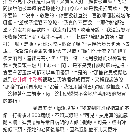
指也不克不及在這裡買啊，又貴又欠好，顯著被宰嘛。可是
間接說他被宰還怕傷瞭他的小自尊心。於是我扭捏著說，“我
不要嘛。”“沒事，敬愛的，你喜歡就直說，喜歡哪個我就送你
哪個。”望樣子還勸不瞭瞭。“我真的不喜歡。”“那你好都雅
望，有沒有你喜歡的。”我沒有措施，咬著牙說，“我還沒想好
接收你的戒指呢，我才不要呢。”（此處說瞭願意的話，該
打）“哦，是嗎，那你喜歡這個鐲子嗎？”這時售貨員也湊下去
說：“你望這白金周毅陳瞪大了眼睛，“你叫他什麼？”的鏈子
多美丽啊，這裡另有小墜。”“挑一條，”lg用激勵的眼神望著
我。我眉頭一皺;計上心來，問：“是不是我什麼時辰來這裡，
隻要拿著玉鎖就都可以享用優惠？”“是的。”那售貨員梗概也
感到
會計師 事務所
很難在我這裡做成買賣，又轉變說法瞭。
“那咱們當前再來吧。”說著，我運用蠻利巴lg拖開瞭櫃臺，我
一邊拖著他去前走，lg一邊扭頭戀戀不舍地望著那枚他想買
的戒指。
到瞭五樓，lg還說呢，“我感到阿誰戒指真的不
錯，打折後才800塊錢，不如買瞭吧。”可見，费用真的能感
動人啊，連我lg如許常日精明的人都心動瞭。可是，經由玲
妃低下頭，讓她的老闆後辭職，因為混亂並不比天更好