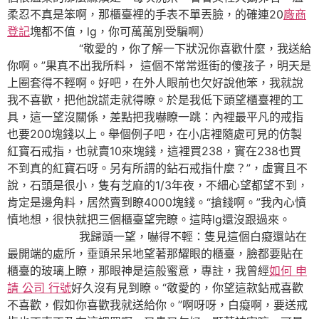
柔忍不真是笨啊，那櫃臺裡的手表不單丟臉，的確連20
廠商
登記
塊都不值，lg，你可萬萬別受騙啊）
“敬愛的，你了解一下狀況你喜歡什麼，我送給
你啊。”果真不出我所料， 這個不常常逛街的傻孩子，明天是
上圈套得不輕啊。好吧，在外人眼前也欠好說他笨，我就說
我不喜歡，把他說謊走就得瞭。於是我低下頭望櫃臺裡的工
具，這一望沒關係，差點把我嚇瞭一跳：內裡最平凡的戒指
也要200塊錢以上。舉個例子吧，在小店裡隨處可見的仿製
紅寶石戒指，也就賣10來塊錢，這裡買238，實在238也買
不到真的紅寶石呀。另有所謂的鉆石戒指什麼？”，虛實且不
說，石頭是很小，隻有芝麻的1/3年夜，不細心望都望不到，
肯定是邊角料，居然賣到瞭4000塊錢。“搶錢啊。”我內心憤
憤地想，很快就把三個櫃臺望完瞭。這時lg還沒跟過來。
我歸頭一望，嚇得不輕：隻見這個白癡還站在
最開端的處所，垂頭呆呆地望著那耀眼的櫃臺，臉都要貼在
櫃臺的玻璃上瞭，那眼神是這般蜜意，專註，我曾經
如何 申
請 公司 行號
好久沒有見到瞭。“敬愛的，你望這款鉆戒喜歡
不喜歡，假如你喜歡我就送給你。”啊呀呀，白癡啊，要送戒