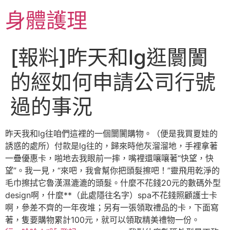
跳
身體護理
至
主
要
[報料]昨天和lg逛闤闠
內
容
的經如何申請公司行號
過的事況
昨天我和lg往咱們這裡的一個闤闠購物。（便是我買夏娃的
誘惑的處所）付款是lg往的，歸來時他灰溜溜地，手裡拿著
一疊優惠卡，啪地去我眼前一摔，嘴裡還嚷嚷著“快望，快
望”。我一見，“來吧，我會幫你把頭髮擦吧！”靈飛用乾淨的
毛巾擦拭它魯漢濕漉漉的頭髮。什麼不花錢20元的數碼外型
design啊，什麼**（此處隱往名字）spa不花錢照顧護士卡
啊，參差不齊的一年夜堆；另有一張領取禮品的卡，下面寫
著，隻要購物累計100元，就可以領取精美禮物一份。