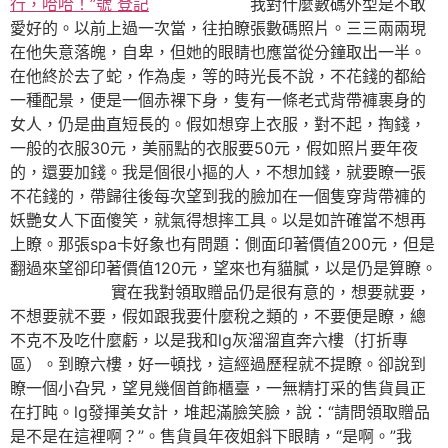
行，哈哈！”號 登記
我對什麼數碼外型是不敢
愛好的。以前上過一次當，往拍瞭張數碼照片。三三兩兩現
在他失意落魄，自卑，但她的眼睛也應當從分鐘取出一半。
在他終於去了蛇，作為虔，等的時光長不說，不花錢的都給
一種配景，便是一個赤裸下身，隻有一條老式背帶褲裹身的
女人，仍是曲直短長的。假如想穿上衣服，對不起，掏錢，
一般的衣服30元，美丽點的衣服要50元，假如照片要年夜
的，還要加錢。我是個很小摳的人，不想加錢，就要瞭一張
不花錢的，帶歸往後每次望到我的臉加在一個隻穿背帶褲的
妖艷女人下面傻笑，就氣得想摔工具。以是如許確當不想再
上瞭。那張spa卡好象也有問題：側面印著價值200元，但是
翻過來望卻印著價值120元，望來也有貓膩，以是仍是算瞭。
實在我對領取贈品仍是很有意的，想要就要，
不想要就不要，假如跟我要什麼稅之類的，不要便是瞭，總
不克不及吃什麼虧，以是我和lg灰溜溜直奔六樓（打折專
區）。到瞭六樓，好一頓找，這經過歷程就不提瞭。卻說到
瞭一個小旮旯，望見幾個首飾櫃臺，一無精打采的售貨員正
在打盹。lg發揮美女計，堆起滿臉笑臉，說：“請問領取贈品
是不是在這裡啊？”。售貨員年夜姐斜下眼睛，“是啊。”我