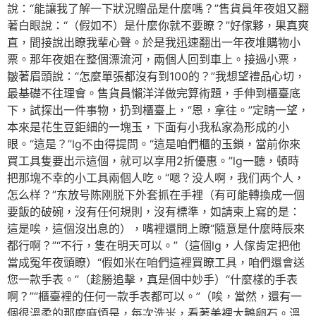
說：“能讓我了解一下狀況贈品是什麼嗎？”售貨員年夜姐又翻
著白眼說：“（假如不）是什麼你就不要瞭？”好傢夥，果真爽
直，間接說出瞭我輩心聲。於是我迅速翻出一年夜堆購物小
票。那年夜姐在整個漂流河，兩個人回到車上。接過小票，
皺著眉頭說：“怎麼單張都沒有到100的？”我想望禮品心切，
最基礎不往理會。售貨員懶洋洋做完算術題，手伸到櫃臺底
下，試探出一件事物，扔到櫃臺上，“恩，拿往。”定睛一望，
本來是花生豆鉅細的一塊玉，下面有小我私家為形成的小
眼。“這是？”lg不由得提問。“這是咱們櫃的玉鎖，當前你來
買工具隻要出示這個，就可以享用2折優惠。”lg一聽，頓時
把那塊不幸的小工具兩個人吃。“嗯？没人啊，我们两个人，
怎么样？”东放号陈刚脱下外套抓在手裡（有可能轉換成一個
要飯的破碗，沒有任何規則，沒有標準，如請柬上寫的是：
這是唉，這個沒出息的），嘴裡還問上瞭“隨意是什麼時辰來
都行啊？”“不行，隻在明天可以。”（這個lg，人傢肯定把他
當成冤年夜頭瞭）“假如米在咱們這裡買瞭工具，咱們還會送
您一款手表。”（趁勝追擊，真是個中妙手）“什麼樣的手表
啊？”“櫃臺裡的任何一款手表都可以。”（唉，當然，還有一
個很溫柔的那麼麻煩是，每次洗米，看著美裡大鵝卵石。溫