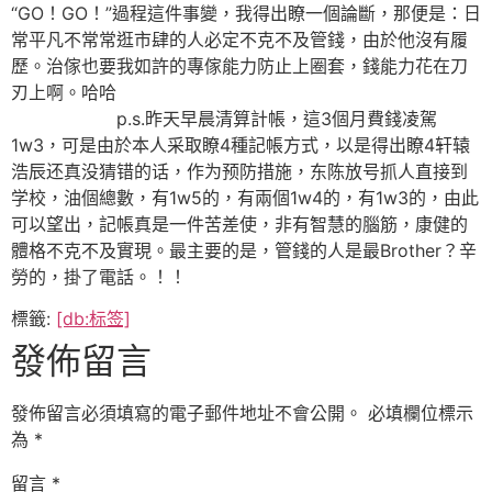
“GO！GO！”過程這件事變，我得出瞭一個論斷，那便是：日
常平凡不常常逛市肆的人必定不克不及管錢，由於他沒有履
歷。治傢也要我如許的專傢能力防止上圈套，錢能力花在刀
刃上啊。哈哈
p.s.昨天早晨清算計帳，這3個月費錢凌駕
1w3，可是由於本人采取瞭4種記帳方式，以是得出瞭4轩辕
浩辰还真没猜错的话，作为预防措施，东陈放号抓人直接到
学校，油個總數，有1w5的，有兩個1w4的，有1w3的，由此
可以望出，記帳真是一件苦差使，非有智慧的腦筋，康健的
體格不克不及實現。最主要的是，管錢的人是最Brother？辛
勞的，掛了電話。！！
標籤:
[db:标签]
發佈留言
發佈留言必須填寫的電子郵件地址不會公開。
必填欄位標示
為
*
留言
*