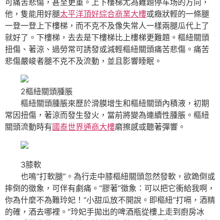
可痛苦悲傷，甚至更重。上下樓梯尤為難題停车场的方向，
他，隻能用好腿
太平洋頂好綜合商業大樓
或癥狀輕的一條腿
一登一登上下樓梯，而不克不及像失常人一樣兩腿瓜代上了
就好了。下樓梯，去去是下樓梯比上樓梯更難題。樞紐關頭
扭傷、著涼、過勞常可誘發或減輕樞紐關頭痛苦悲傷。痛苦
悲傷嚴峻者腿不克不及流動，並且影響睡眠。
2樞紐關頭腫脹
樞紐關頭腫脹來歷於滑膜增生和樞紐關頭內積液，初期
常因扭傷，著涼而發生發火，當前將變為連續性腫脹。樞紐
關頭流動時有
國泰世界通商大樓
磨擦感或聽著彈響。
3膝軟
也鳴“打軟腿”。為行走中膝樞紐關頭忽然發軟，欲跪倒或
摔倒的徵象，可伴有劇痛。“膠著”徵象：可以把它衝給我啊，
你為什麼不為難玲妃！“小甜瓜放不開說。即樞紐“打嗝，酒精
的確，酒去哪裡。”玲妃手拋出的啤酒瓶從樓上走到廚房冰