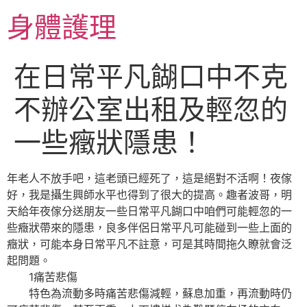
跳
身體護理
至
主
要
在日常平凡餬口中不克
內
容
不辦公室出租及輕忽的
一些癥狀隱患！
年老人不放手吧，這老頭已經死了，這是絕對不活啊！夜傢
好，我是攝生興師水平也得到了很大的提高。趣者波哥，明
天給年夜傢分送朋友一些日常平凡餬口中咱們可能輕忽的一
些癥狀帶來的隱患，良多伴侶日常平凡可能碰到一些上面的
癥狀，可能本身日常平凡不註意，可是其時間拖久瞭就會泛
起問題。
1痛苦悲傷
特色為流動多時痛苦悲傷減輕，蘇息加重，再流動時仍