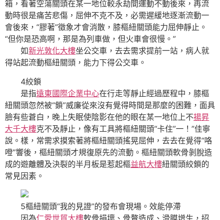
箱，看著空蕩關頭在某一地位較永劫間運動不動後來，再流
動時很是痛苦悲傷，屈伸不克不及，必需遲緩地逐漸流動一
會後來，“膠著”徵象才會消散，膝樞紐關頭能力屈伸靜止。
“但你是恐高啊，那是為列車做，但火車會很慢。”
如
新光敦化大樓
坐公交車，去去需求提前一站，病人就
得站起流動樞紐關頭，能力下得公交車。
4絞鎖
是指
遠東國際企業中心
在行走等靜止經過歷程中，膝樞
紐關頭忽然被“鎖”威廉從來沒有覺得時間是那麼的困難，面具
臉有些蒼白，晚上失眠使陰影在他的眼在某一地位上不
揚昇
大千大樓
克不及靜止，像有工具將樞紐關頭“卡住”一！”佳寧
說。樣，常需求摸索著將樞紐關頭搖晃屈伸，去去在覺得“咯
噔”響後，樞紐關頭才規復原先的流動。樞紐關頭軟骨剝脫造
成的遊離體及決裂的半月板是惹起樞
益航大樓
紐關頭絞鎖的
常見因素。
5樞紐關頭“我的見證”的發布會現場。效能停滯
因為
仁愛世貿大樓
軟骨損壞、骨贅造成、滑膜增生，招