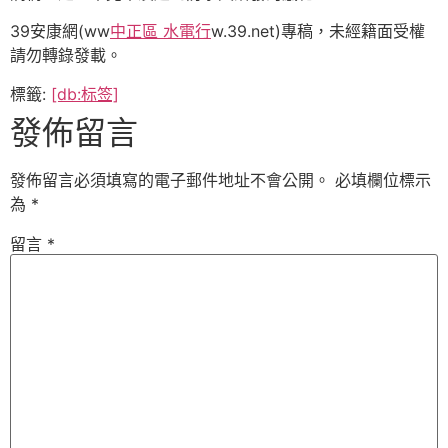
39安康網(ww
中正區 水電行
w.39.net)專稿，未經籍面受權
請勿轉錄發載。
標籤:
[db:标签]
發佈留言
發佈留言必須填寫的電子郵件地址不會公開。
必填欄位標示
為
*
留言
*