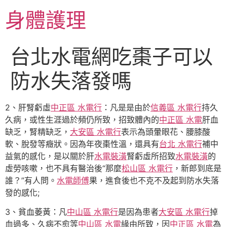
跳
身體護理
至
主
要
台北水電網吃棗子可以
內
容
防水失落發嗎
2、肝腎虧虛
中正區 水電行
：凡是是由於
信義區 水電行
持久
久病，或性生涯過於頻仍所致，招致體內的
中正區 水電
肝血
缺乏，腎精缺乏，
大安區 水電行
表示為頭暈眼花、腰膝酸
軟、脫發等癥狀。因為年夜棗性溫，還具有
台北 水電行
補中
益氣的感化，是以關於肝
水電裝潢
腎虧虛所招致
水電裝潢
的
虛勞咳嗽，也不具有醫治後“那麼
松山區 水電行
，新郎到底是
誰？”有人問。
水電師傅
果，進食後也不克不及起到防水失落
發的感化;
3、貧血萎黃：凡
中山區 水電行
是因為患者
大安區 水電行
掉
血過多、久病不愈等
中山區 水電
緣由所致，因
中正區 水電
為