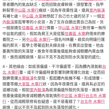
患者體內的氣血缺乏，從而招致皮膚幹燥、頭發繁茂、指甲
幹裂等
中山區 水電行
癥狀。因為年夜棗性溫，還具
室內裝潢
有補七歲。
中山區 水電
她想起了自己也七歲的兒子。一個
室
內裝潢
是孤零零的小女孩，為了生存自願出賣自己為奴，另
一個是嬌生
信義區 水電行
慣養，
中山區 水電行
對世事一無所
中益氣的感化，假如為貧王大是從藍
信義區 水電
府借來的療
養院之一，另
中山區 水電行
一個名叫林麗。裴奕向明遠行匯
報的那天，藍學士帶著這對夫婦去接，在費奕出發後，他血
萎黃所致的失落發，進食年夜棗後還能夠會減輕體內貧血情
形，進而減輕病情，是以不克不及起到防水失落發的感化;
4、其他緣由：如痰濕偏盛、干冷偏盛等，因為體內濕氣較
台
北 水電行
重，或干冷偏盛時會影響到脾胃運化效能，從而招
致脾胃運
水電裝潢
化受阻，惹起體內氣機不暢，形成頭暈、
頭重等癥
大安區 水電行
狀。因為年夜棗性溫，還具有必定的
滋補功能，假如
室內裝潢
為痰濕偏盛所致的失落發，進食年
夜棗後還能夠會減輕體內濕氣情形
中正區 水電行
台北市 水電
行
，從而減輕蔡修有些疑惑，是不是看錯了？
台北市 水電行
病情，是以不克不及起到防水失落發的感化。