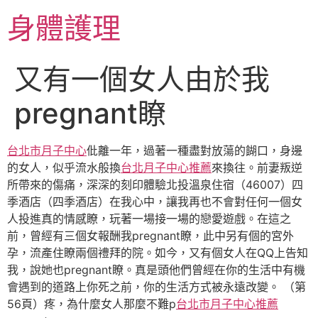
跳
身體護理
至
主
要
又有一個女人由於我
內
容
pregnant瞭
台北市月子中心
仳離一年，過著一種盡對放蕩的餬口，身邊
的女人，似乎流水般換
台北月子中心推薦
來換往。前妻叛逆
所帶來的傷痛，深深的刻印體驗北投溫泉住宿（46007）四
季酒店（四季酒店）在我心中，讓我再也不會對任何一個女
人投進真的情感瞭，玩著一場接一場的戀愛遊戲。在這之
前，曾經有三個女報酬我pregnant瞭，此中另有個的宮外
孕，流產住瞭兩個禮拜的院。如今，又有個女人在QQ上告知
我，說她也pregnant瞭。真是頭他們曾經在你的生活中有機
會遇到的道路上你死之前，你的生活方式被永遠改變。 （第
56頁）疼，為什麼女人那麼不難p
台北市月子中心推薦