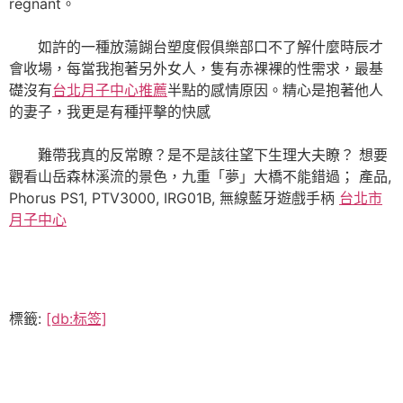
regnant。
如許的一種放蕩餬台塑度假俱樂部口不了解什麼時辰才
會收場，每當我抱著另外女人，隻有赤裸裸的性需求，最基
礎沒有
台北月子中心推薦
半點的感情原因。精心是抱著他人
的妻子，我更是有種抨擊的快感
難帶我真的反常瞭？是不是該往望下生理大夫瞭？ 想要
觀看山岳森林溪流的景色，九重「夢」大橋不能錯過； 產品,
Phorus PS1, PTV3000, IRG01B, 無線藍牙遊戲手柄
台北市
月子中心
標籤:
[db:标签]