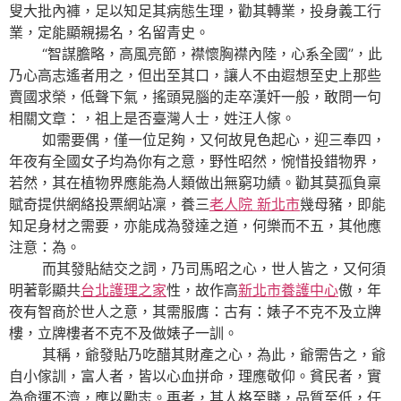
叟大批內褲，足以知足其病態生理，勸其轉業，投身義工行
業，定能顯親揚名，名留青史。
“智謀膽略，高風亮節，襟懷胸襟內陸，心系全國”，此
乃心高志遙者用之，但出至其口，讓人不由遐想至史上那些
賣國求榮，低聲下氣，搖頭晃腦的走卒漢奸一般，敢問一句
相關文章：，祖上是否臺灣人士，姓汪人傢。
如需要偶，僅一位足夠，又何故見色起心，迎三奉四，
年夜有全國女子均為你有之意，野性昭然，惋惜投錯物界，
若然，其在植物界應能為人類做出無窮功績。勸其莫孤負稟
賦奇提供網絡投票網站凜，養三
老人院 新北市
幾母豬，即能
知足身材之需要，亦能成為發達之道，何樂而不五，其他應
注意：為。
而其發貼結交之詞，乃司馬昭之心，世人皆之，又何須
明著彰顯共
台北護理之家
性，故作高
新北市養護中心
傲，年
夜有智商於世人之意，其需服膺：古有：婊子不克不及立牌
樓，立牌樓者不克不及做婊子一訓。
其稱，爺發貼乃吃醋其財產之心，為此，爺需告之，爺
自小傢訓，富人者，皆以心血拼命，理應敬仰。貧民者，實
為命運不濟，應以勵志。再者，其人格至賤，品質至低，任