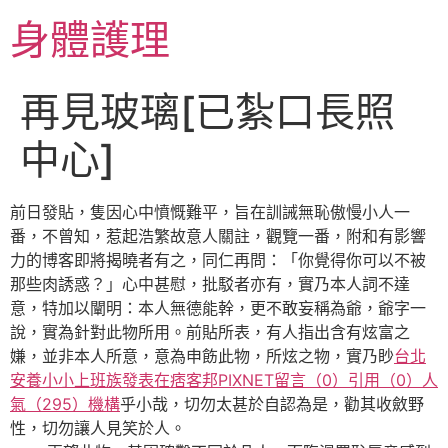
跳
身體護理
至
主
要
再見玻璃[已紮口長照
內
容
中心]
前日發貼，隻因心中憤慨難平，旨在訓誡無恥傲慢小人一
番，不曾知，惹起浩繁故意人關註，觀覽一番，附和有影響
力的博客即將揭曉者有之，同仁再問：「你覺得你可以不被
那些肉誘惑？」心中甚慰，批駁者亦有，實乃本人詞不達
意，特加以闡明：本人無德能幹，更不敢妄稱為爺，爺字一
說，實為針對此物所用。前貼所表，有人指出含有炫富之
嫌，並非本人所意，意為申飭此物，所炫之物，實乃眇
台北
安養小小上班族發表在痞客邦PIXNET留言（0）引用（0）人
氣（295）機構
乎小哉，切勿太甚於自認為是，勸其收斂野
性，切勿讓人見笑於人。