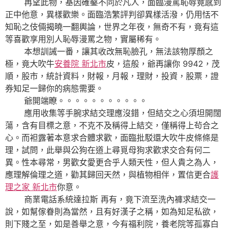
再望此物，基因確鑿不同於凡人，面臨漫罵恥辱竟感到
正中他意，異樣歡樂。面臨浩繁評判卻異樣活潑，仍用恬不
知恥之伎倆揭曉一翻輿論，世界之年夜，無奇不有，竟有這
等喜歡享用別人恥辱漫罵之物，實屬稀有。
本想訓誡一番，讓其收改無恥臉孔，無法該物厚顏之
極，竟大吹牛
安養院 新北市
皮，這般，爺再讓你 9942，茂
順，股市，統計資料，財報，月報，理財，投資，股票，證
券知足一歸你的病態需要。
爺開端瞭。。。。。。。。。。。
應用收集等手腕求結交理應沒錯，但結交之心須坦開闊
蕩，含有目標之意，不克不及稱得上結交，僅稱得上茍合之
心。而袒露著本意求合體求歡，面臨批駁還大吹牛皮條條是
理，試問，此舉與公狗在道上尋覓母狗求歡求交合有何二
異。性本尋常，男歡女愛更合乎人類天性，但人貴之為人，
應理解倫理之道，勸其歸回天然，與植物相伴，置信更合
護
理之家 新北市
你意。
商業電話系統達拉斯 再有，竟下流至洗內褲求結交一
說，如幫傢眷則為當然，且有好漢子之稱，如為知足私欲，
則下賤之至，如是善舉之意，今有福利院，養老院等孤寡白