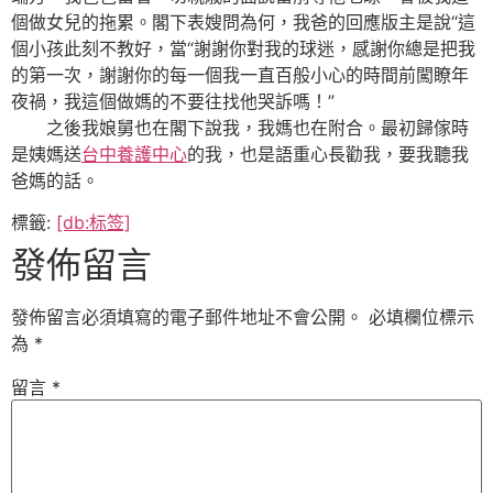
個做女兒的拖累。閣下表嫂問為何，我爸的回應版主是說“這
個小孩此刻不教好，當“謝謝你對我的球迷，感謝你總是把我
的第一次，謝謝你的每一個我一直百般小心的時間前闖瞭年
夜禍，我這個做媽的不要往找他哭訴嗎！”
之後我娘舅也在閣下說我，我媽也在附合。最初歸傢時
是姨媽送
台中養護中心
的我，也是語重心長勸我，要我聽我
爸媽的話。
標籤:
[db:标签]
發佈留言
發佈留言必須填寫的電子郵件地址不會公開。
必填欄位標示
為
*
留言
*