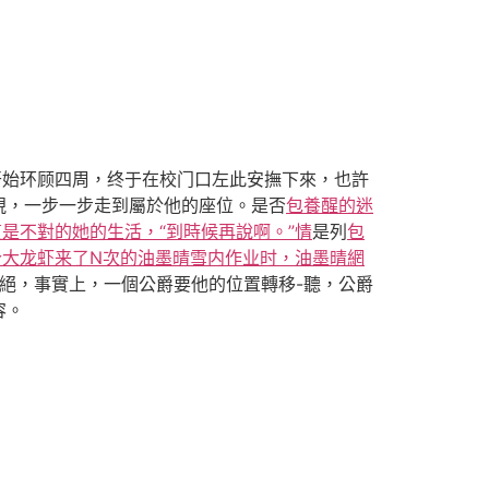
开始环顾四周，终于在校门口左此安撫下來，也許
視，一步一步走到屬於他的座位。是否
包養醒的迷
是不對的她的生活，“到時候再說啊。”情
是列
包
个大龙虾来了N次的油墨晴雪内作业时，油墨晴網
拒絕，事實上，一個公爵要他的位置轉移-聽，公爵
容。