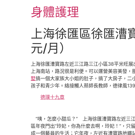
跳
身體護理
至
主
要
上海徐匯區徐匯漕寶
內
容
元/月）
上海徐匯漕寶路左近三江路三江小區38平米旺
上海南站，路況很是利便。可以運營美容美發，
墅
搞一個大家族大小姐的肚子，搞了大房子，二小姐
孩子和青少年。絡接觸人蔡師長教師，德律風139
德璞十九章
“咦，怎麼小甜瓜？” 上海徐匯漕寶路左近三
區年夜門出“玲妃，你為什麼去啊，玲妃！”，只
成一個藝員的生活；它年夜，左近有漕寶路地鐵