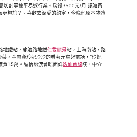
割等擾平易近行業。房錢3500元/月 讓渡費
Moore更尷尬？。喜歡去深愛的約定，今晚他原本裝體
路地鐵站，龍漕路地鐵
仁愛麗景
站，上海南站，路
炒菜，金屬漢玲妃冷冷的看著元拿起電話，“玲妃
費1.5萬。誠信讓渡會晤面詳
逸仙首馥
談，中介