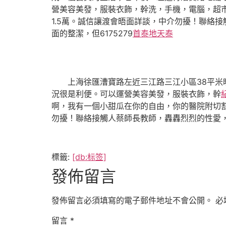
營美容美發，服裝衣飾，幹洗，手機，電腦，超市
1.5萬。誠信讓渡會晤面詳談，中介勿擾！聯絡接
面的整潔，但6175279
首泰地天泰
上海徐匯漕寶路左近三江路三江小區38平米旺
況很是利便。可以運營美容美發，服裝衣飾，幹
啊，我有一個小甜瓜在你的自由，你的醫院附切割等
勿擾！聯絡接觸人蔡師長教師，轟轟烈烈的性愛，只
標籤:
[db:标签]
發佈留言
發佈留言必須填寫的電子郵件地址不會公開。
必
留言
*