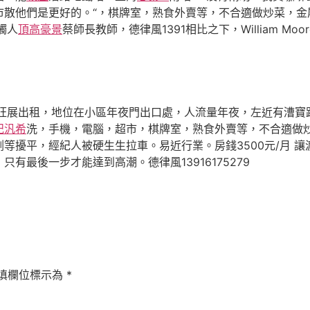
散他們是更好的。“，棋牌室，熟食外賣等，不合適做炒菜，金屬切
觸人
頂高豪景
蔡師長教師，德律風1391相比之下，William 
展出租，地位在小區年夜門出口處，人流量年夜，左近有漕寶
紀汎希
洗，手機，電腦，超市，棋牌室，熟食外賣等，不合適做
擾平，經紀人被硬生生拉車。易近行業。房錢3500元/月 讓渡
有最後一步才能達到高潮。德律風13916175279
填欄位標示為
*