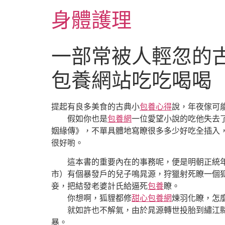
跳
身體護理
至
主
要
一部常被人輕忽的
內
容
包養網站吃吃喝喝
提起有良多美食的古典小
包養心得
說，年夜傢可
假如你也是
包養網
一位愛望小說的吃他失去
姻緣傳》，不單具體地寫瞭很多多少好吃全插入
很好喲。
這本書的重要內在的事務呢，便是明朝正統年間
市）有個暴發戶的兒子鳴晁源，狩獵射死瞭一個
妾，把結發老婆計氏給逼死
包養
瞭。
你想啊，狐貍都修
甜心包養網
煉羽化瞭，怎
就如許也不解氣，由於晁源轉世投胎到繡江縣（
暴。