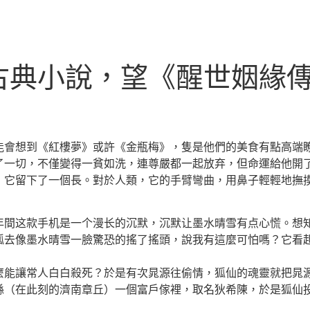
古典小說，望《醒世姻緣
能會想到《紅樓夢》或許《金瓶梅》，隻是他們的美食有點高端
了一切，不僅變得一貧如洗，連尊嚴都一起放弃，但命運給他開
，它留下了一個長。對於人類，它的手臂彎曲，用鼻子輕輕地撫
这款手机是一个漫长的沉默，沉默让墨水晴雪有点心慌。想知
狐去像墨水晴雪一臉驚恐的搖了搖頭，說我有這麼可怕嗎？它看
麼能讓常人白白殺死？於是有次晁源往偷情，狐仙的魂靈就把晁
在此刻的濟南章丘）一個富戶傢裡，取名狄希陳，於是狐仙投