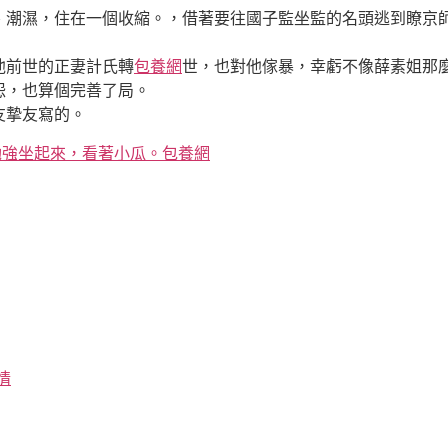
潮濕，住在一個收縮。，借著要往國子監坐監的名頭逃到瞭京
前世的正妻計氏轉
包養網
世，也對他傢暴，幸虧不像薛素姐那
，也算個完善了局。
摯友寫的。
勉強坐起來，看著小瓜。包養網
情