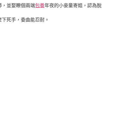
師，並娶瞭個兩端
包養
年夜的小妾童寄姐，認為脫
麼下死手，委曲能忍耐。