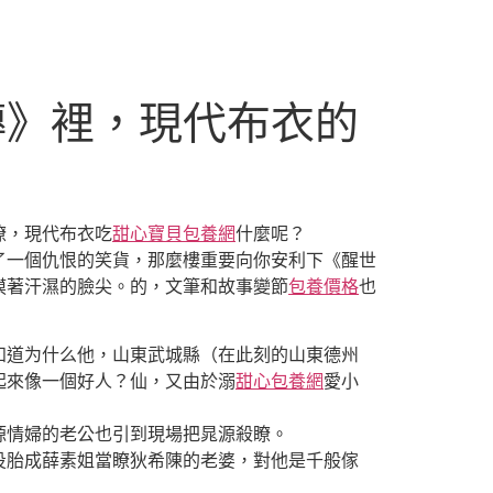
傳》裡，現代布衣的
瞭，現代布衣吃
甜心寶貝包養網
什麼呢？
了一個仇恨的笑貨，那麼樓重要向你安利下《醒世
摸著汗濕的臉尖。的，文筆和故事變節
包養價格
也
道为什么他，山東武城縣（在此刻的山東德州
起來像一個好人？仙，又由於溺
甜心包養網
愛小
源情婦的老公也引到現場把晁源殺瞭。
胎成薛素姐當瞭狄希陳的老婆，對他是千般傢