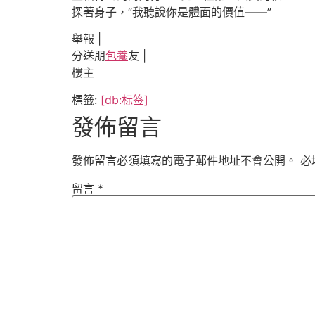
探著身子，“我聽說你是體面的價值——”
舉報 |
分送朋
包養
友 |
樓主
標籤:
[db:标签]
發佈留言
發佈留言必須填寫的電子郵件地址不會公開。
必
留言
*