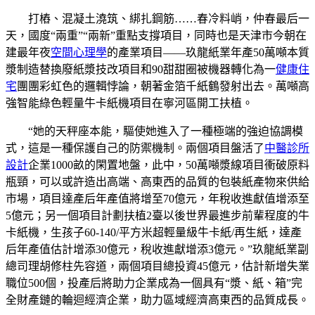
打樁、混凝土澆筑、綁扎鋼筋……春冷料峭，仲春最后一
天，國度“兩重”“兩新”重點支撐項目，同時也是天津市今朝在
建最年夜
空間心理學
的產業項目——玖龍紙業年產50萬噸本質
漿制造替換廢紙漿技改項目和90甜甜圈被機器轉化為一
健康住
宅
團團彩虹色的邏輯悖論，朝著金箔千紙鶴發射出去。萬噸高
強智能綠色輕量牛卡紙機項目在寧河區開工扶植。
“她的天秤座本能，驅使她進入了一種極端的強迫協調模
式，這是一種保護自己的防禦機制。兩個項目盤活了
中醫診所
設計
企業1000畝的閑置地盤，此中，50萬噸漿線項目衝破原料
瓶頸，可以或許造出高端、高東西的品質的包裝紙產物來供給
市場，項目達產后年產值將增至70億元，年稅收進獻值增添至
5億元；另一個項目計劃扶植2臺以後世界最進步前輩程度的牛
卡紙機，生孩子60-140/平方米超輕量級牛卡紙/再生紙，達產
后年產值估計增添30億元，稅收進獻增添3億元。”玖龍紙業副
總司理胡修柱先容道，兩個項目總投資45億元，估計新增失業
職位500個，投產后將助力企業成為一個具有“漿、紙、箱”完
全財產鏈的輪迴經濟企業，助力區域經濟高東西的品質成長。