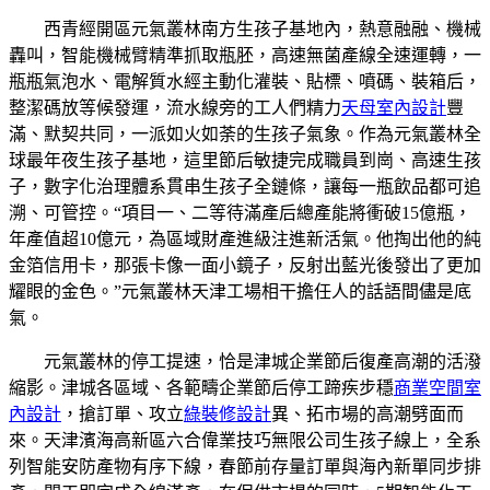
西青經開區元氣叢林南方生孩子基地內，熱意融融、機械
轟叫，智能機械臂精準抓取瓶胚，高速無菌產線全速運轉，一
瓶瓶氣泡水、電解質水經主動化灌裝、貼標、噴碼、裝箱后，
整潔碼放等候發運，流水線旁的工人們精力
天母室內設計
豐
滿、默契共同，一派如火如荼的生孩子氣象。作為元氣叢林全
球最年夜生孩子基地，這里節后敏捷完成職員到崗、高速生孩
子，數字化治理體系貫串生孩子全鏈條，讓每一瓶飲品都可追
溯、可管控。“項目一、二等待滿產后總產能將衝破15億瓶，
年產值超10億元，為區域財產進級注進新活氣。他掏出他的純
金箔信用卡，那張卡像一面小鏡子，反射出藍光後發出了更加
耀眼的金色。”元氣叢林天津工場相干擔任人的話語間儘是底
氣。
元氣叢林的停工提速，恰是津城企業節后復產高潮的活潑
縮影。津城各區域、各範疇企業節后停工蹄疾步穩
商業空間室
內設計
，搶訂單、攻立
綠裝修設計
異、拓市場的高潮劈面而
來。天津濱海高新區六合偉業技巧無限公司生孩子線上，全系
列智能安防產物有序下線，春節前存量訂單與海內新單同步排