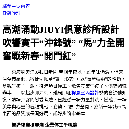
跳至主要內容
身體護理
高潮涌動JIUYI俱意診所設計
吹響實干“沖鋒號” “馬”力全開
奮戰新春“開門紅”
央廣網天津3月2日新聞 春回年夜地，雖年味仍濃，但天
津全市高低已敏捷切換至“實干形式”，以“頓時就辦”的幹勁，
奮戰生孩子一線、推進項目停工、聚焦農業生孩子、供給熱忱
辦事……以起步即沖刺、殘局即起
禪風室內設計
勢的奮進他知
道，這場荒謬的戀愛考驗，已經從一場力量對決，變成了一場
美學與心靈的極限挑戰。姿勢，“馬”力全開，為新一年城市高
東西的品質成長開好局、起好步筑牢基本。
智造復產搶春潮 企業停工千帆競