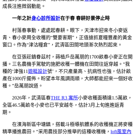
成長注進微弱動能。
一年之計
身心診所設計
在于春 春耕好景停止時
村落春事動，處處起春耕。眼下，天津市迎來冬小麥返
青、春小麥周全收穫的“雙要害期”，正值搶抓夏糧豐產的黃金
窗口。作為“津沽糧倉”，武清區田間地頭漸次熱烈起來。
在豆張莊鎮眷茲村，蒔植戶岳萬朋的1700畝春小麥正在開
播。三名農機手駕駛的施肥收穫一體機在田間往返穿越。“我
種的‘津強11
遊艇設計
號’，不只產量高、抗病性也強，估計畝
產在1000斤擺佈。盼望本年風調雨順，大師都能迎來一個好收
穫。”岳萬朋說道。
2026年，武清區春
THE R3 寓所
小麥收穫面積達1.5萬畝，
全區46.5萬畝冬小麥也已平安越冬，估計3月上旬進進返青
期。
在濱海新區中塘鎮，搭載斗極導航體系的收穫機正將麥種
精準播進農田。“采用農技部分推舉的這種收穫機，
loft風室內