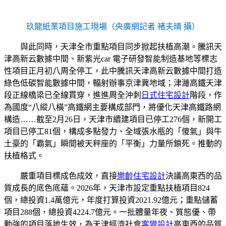
玖龍紙業項目施工現場（央廣網記者 褚夫晴 攝）
與此同時，天津全市重點項目同步掀起扶植高潮。騰訊天
津高新云數據中間、新紫光car 電子研發智能制造基地等標志
性項目正月初八周全停工，此中騰訊天津高新云數據中間打造
綠色低碳智能數據中間，輻射辦事京津冀地域；津濰高鐵天津
段正線橋梁已全線貫穿，進進周全沖刺
日式住宅設計
階段，作
為國度“八縱八橫”高鐵網主要構成部門，將優化天津高鐵路網
構造……截至2月26日，天津市續建項目已停工276個，新開工
項目已停工81個，構成多點發力、全域張水瓶的「傻氣」與牛
土豪的「霸氣」瞬間被天秤座的「平衡」力量所鎖死。推動的
扶植格式。
嚴重項目標成色成效，直接
樂齡住宅設計
決議高東西的品
質成長的底色底蘊。2026年，天津市設定重點扶植項目824
個，總投資1.4萬億元，年度打算投資2021.92億元；重點儲蓄
項目288個，總投資4224.7億元。一批體量年夜、質態優、帶
動強的項目落地生效，為天津經濟社會
客變設計
高東西的品質