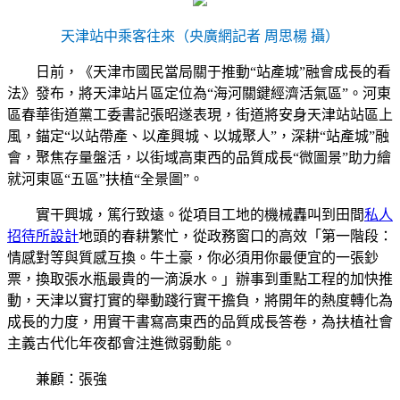
天津站中乘客往來（央廣網記者 周思楊 攝）
日前，《天津市國民當局關于推動“站產城”融會成長的看
法》發布，將天津站片區定位為“海河關鍵經濟活氣區”。河東
區春華街道黨工委書記張昭遂表現，街道將安身天津站站區上
風，錨定“以站帶產、以產興城、以城聚人”，深耕“站產城”融
會，聚焦存量盤活，以街域高東西的品質成長“微圖景”助力繪
就河東區“五區”扶植“全景圖”。
實干興城，篤行致遠。從項目工地的機械轟叫到田間
私人
招待所設計
地頭的春耕繁忙，從政務窗口的高效「第一階段：
情感對等與質感互換。牛土豪，你必須用你最便宜的一張鈔
票，換取張水瓶最貴的一滴淚水。」辦事到重點工程的加快推
動，天津以實打實的舉動踐行實干擔負，將開年的熱度轉化為
成長的力度，用實干書寫高東西的品質成長答卷，為扶植社會
主義古代化年夜都會注進微弱動能。
兼顧：張強