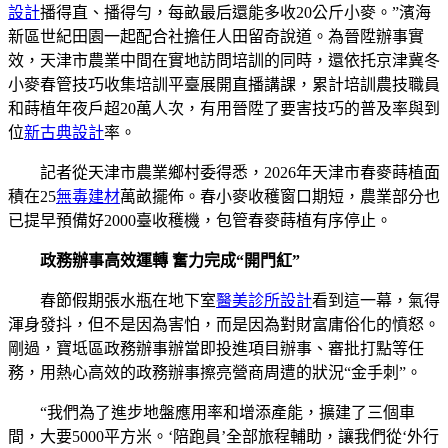
設計
播得直、播得勻，每畝最后還能多收20公斤小麥。”濱海
新區世紀田園一起配合社擔任人田留奇說道。為晉陞辦事實
效，天津市農業中間在實地訪問培訓的同時，還依托京津冀冬
小麥春管技巧收集培訓平臺展開直播講課，累計培訓農技職員
和蒔植年夜戶超20萬人次，有用晉陞了要害技巧的普及率與到
位
新古典設計
率。
記者從天津市農業鄉村委得悉，2026年天津市春麥蒔植面
積在25
無毒建材
萬畝擺佈。春小麥收穫窗口期短，農業部分也
已提早預備好2000臺收穫機，包管春麥蒔植有序停止。
政務辦事高效運轉 奮力完成“開門紅”
春節假期張水瓶在地下室
醫美診所設計
看到這一幕，氣得
渾身發抖，但不是因為害怕，而是因為對財富庸俗化的憤怒。
剛過，寶坻區政務辦事辦當即投進項目辦事、審批打點等任
務，用熱心高效的政務辦事擦亮營商周遭的狀況“金手刺”。
“我們為了進步地盤應用率和增添產能，擴建了三個車
間，大要5000平方米。‘陪跑員’全部旅程輔助，讓我們從‘外行