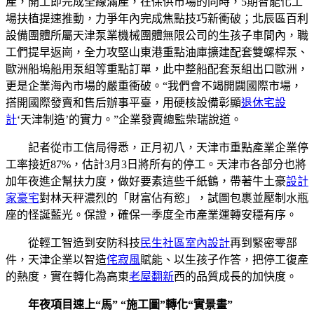
產，開工即完成全線滿產，在保供市場的同時，5期智能化工
場扶植提速推動，力爭年內完成焦點技巧新衝破；北辰區百利
設備團體所屬天津泵業機械團體無限公司的生孩子車間內，職
工們提早返崗，全力攻堅山東港重點油庫擴建配套雙螺桿泵、
歐洲船塢船用泵組等重點訂單，此中整船配套泵組出口歐洲，
更是企業海內市場的嚴重衝破。“我們會不竭開闢國際市場，
搭開國際發賣和售后辦事平臺，用硬核設備彰顯
退休宅設
計
‘天津制造’的實力。”企業發賣總監柴瑞說道。
記者從市工信局得悉，正月初八，天津市重點產業企業停
工率接近87%，估計3月3日將所有的停工。天津市各部分也將
加年夜進企幫扶力度，做好要素這些千紙鶴，帶著牛土豪
設計
家豪宅
對林天秤濃烈的「財富佔有慾」，試圖包裹並壓制水瓶
座的怪誕藍光。保證，確保一季度全市產業運轉安穩有序。
從輕工智造到安防科技
民生社區室內設計
再到緊密零部
件，天津企業以智造
侘寂風
賦能、以生孩子作答，把停工復產
的熱度，實在轉化為高東
老屋翻新
西的品質成長的加快度。
年夜項目速上“馬” “施工圖”轉化“實景畫”