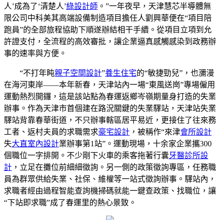
人’成為了‘清楚人’
綠設計師
。”一年夜早，天津慧芯半導體無
限公司中科美其高端設備制造項目擔任人劉興華便在“項目陪
跑員”的全部旅程協助下順遂辦結相干手續。從項目立項到允
許證支付，全流程的高效審批，讓企業逼真感觸感染到政務辦
事的速率與方便。
“不打年盹
親子空間設計
”
養生住宅
的“敏捷勁兒”，也瀰漫
在海河東岸——本年新春，天津站內一場“東風送崗”專場僱用
運動熱烈開鑼，這是該站點為春運返鄉岑嶺期量身打造的失業
辦事。作為天津市首個建在路況關鍵的失業驛站，天津站失業
驛站背靠春華街道，不只辦事轄區居平易近，更接住了往來務
工者、返村夫員的求職需求
豪宅設計
，被稱作“來津
會所設計
失
大直室內設計
業辦事第1站”。運動現場，十余家企業攜300
個職位一字排開。不少剛下火車的乘客拖著行囊
牙醫診所設
計
，立足在攤位前細細徵詢。另一側的政策徵詢專區，任務職
員為群眾供給失業、社保、維權等一站式徵詢辦事。驛站內，
求職者經由過程智能查詢機掃碼就能一鍵查政策、找職位，讓
“下站即求職”成了春運里的熱心景致。