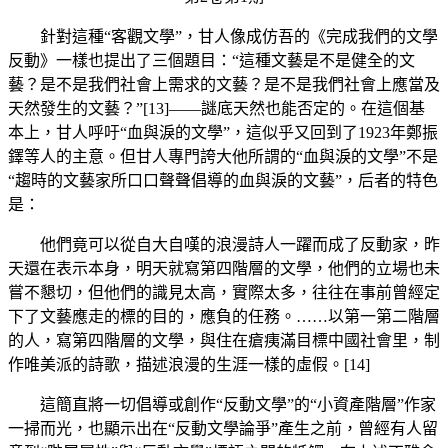
針對這種“客觀文學”，甘人像成仿吾的《完成我們的文學
反動》一樣也提出了三個題目：“這種文藝是不是健全的文
藝？是不是我們社會上需求的文藝？是不是我們社會上應當及
天然發生的文藝？”[13]——謎底天然也能否定的。在這個基
本上，甘人呼吁“血與淚的文學”，這似乎又回到了1923年鄭振
鐸等人的主意。但甘人專門誇大他所謂的“血與淚的文學”不是
“趨時的文藝家所口口聲聲倡導的血與淚的文藝”，后者的特色
是：
他們竟可以從自大自嘆的浪漫詩人一躍而成了反動家，昨
天還在表示本身，明天就寫第四階層的文學，他們的立場也未
嘗不懇切，但他們的識見太高，實際太多，往往在事前曾經定
下了文藝應走的標的目的，應負的任務。……以第一第二階層
的人，寫第四階層的文學，與住在瘡痍滿目標中國社會里，制
作唯美派的詩歌，描述浪漫的生涯一樣的虛假。[14]
這簡直將一切倡導或創作“反動文學”的“小資產階層”作家
一掃而光，也顯示出在“反動文學論爭”產生之前，曾經有人留