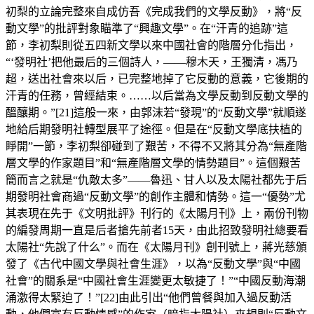
初梨的立論完整來自成仿吾《完成我們的文學反動》，將“反
動文學”的批評對象瞄準了“興趣文學”。在“汗青的追跡”這
節，李初梨則從五四新文學以來中國社會的階層分化指出，
“‘發明社’把他最后的三個詩人，——穆木天，王獨清，馮乃
超，送出社會來以后，已完整地掉了它反動的意義，它後期的
汗青的任務，曾經結束。……以后當為文學反動到反動文學的
醞釀期。”[21]這般一來，由郭沫若“發現”的“反動文學”就順遂
地給后期發明社轉型展平了途徑。但是在“反動文學底扶植的
睜開”一節，李初梨卻碰到了艱苦，不得不又將其分為“無產階
層文學的作家題目”和“無產階層文學的情勢題目”。這個艱苦
簡而言之就是“仇敵太多”——魯迅、甘人以及太陽社都先于后
期發明社會商過“反動文學”的創作主體和情勢。這一“優勢”尤
其表現在先于《文明批評》刊行的《太陽月刊》上，兩份刊物
的編發周期一直是后者搶先前者15天，由此招致發明社總要看
太陽社“先說了什么”。而在《太陽月刊》創刊號上，蔣光慈頒
發了《古代中國文學與社會生涯》，以為“反動文學”與“中國
社會”的關系是“中國社會生涯變更太敏捷了！”“中國反動海潮
涌激得太緊迫了！”[22]由此引出“他們曾餐與加入過反動活