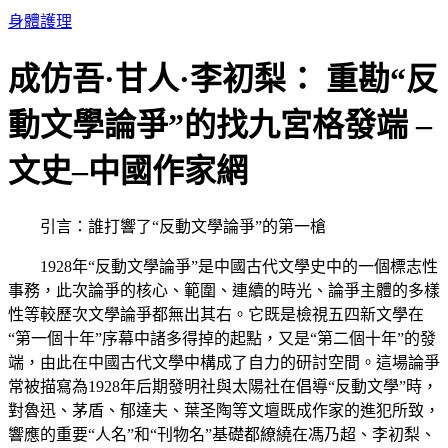
跳
身體護理
至
主
成仿吾·甘人·李初梨： 重勘“反
要
動文學論爭”的找九宮格發端 –
內
容
文史–中國作家網
引言：誰打響了“反動文學論爭”的第一槍
1928年“反動文學論爭”是中國古代文學史中的一個標志性
事務，此次論爭的核心、範圍、連續的時光、論爭主體的多樣
性等較歷次文學論爭都無出其右。它既是檢視五四新文學在
“第一個十年”序幕中諸多得掉的起點，又是“第二個十年”的發
端，由此在中國古代文學中構成了自力的研討空間。這場論爭
常被描寫為1928年后期發明社與太陽社在倡導“反動文學”時，
對魯迅、茅盾、郁達夫、葉圣陶等文壇既成作家的進犯所致，
響應的重要“人名”和“刊物名”基礎都繚繞在馮乃超、李初梨、