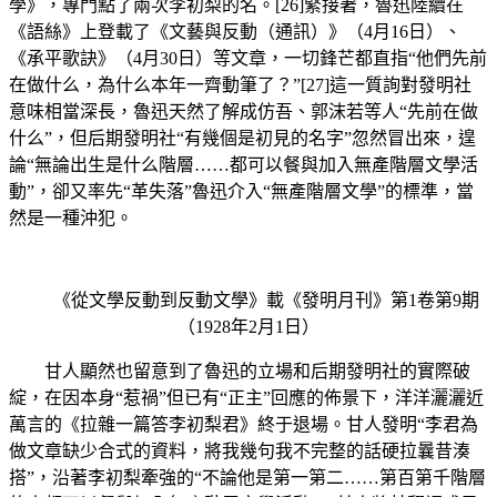
學》，專門點了兩次李初梨的名。[26]緊接著，魯迅陸續在
《語絲》上登載了《文藝與反動（通訊）》（4月16日）、
《承平歌訣》（4月30日）等文章，一切鋒芒都直指“他們先前
在做什么，為什么本年一齊動筆了？”[27]這一質詢對發明社
意味相當深長，魯迅天然了解成仿吾、郭沫若等人“先前在做
什么”，但后期發明社“有幾個是初見的名字”忽然冒出來，遑
論“無論出生是什么階層……都可以餐與加入無產階層文學活
動”，卻又率先“革失落”魯迅介入“無產階層文學”的標準，當
然是一種沖犯。
《從文學反動到反動文學》載《發明月刊》第1卷第9期
（1928年2月1日）
甘人顯然也留意到了魯迅的立場和后期發明社的實際破
綻，在因本身“惹禍”但已有“正主”回應的佈景下，洋洋灑灑近
萬言的《拉雜一篇答李初梨君》終于退場。甘人發明“李君為
做文章缺少合式的資料，將我幾句我不完整的話硬拉曩昔湊
搭”，沿著李初梨牽強的“不論他是第一第二……第百第千階層