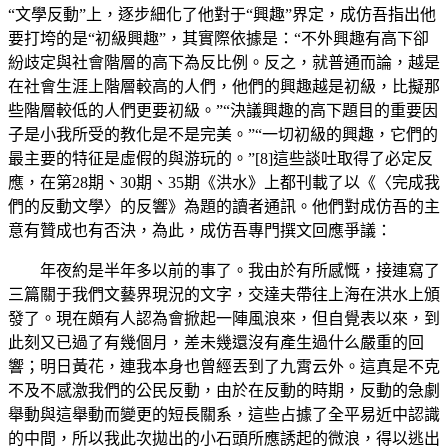
“文學反動”上，逐步細化了他對于“興趣”界定，成仿吾指出他
要打垮的是“初級興趣”，其實際依據是：“不外興趣有高下卻
紛歧定與社會階層的高下為反比例。反之，就普通而論，越是
在社會生涯上階層較高的人們，他們的興趣越是初級，比擬那
些階層較低的人們更要初級。”“決議興趣的高下題目的重要因
子是小我所受的教化是不是完美。”“一切初級的興趣，它們的
最主要的特征是虛假的與游玩的。”[8]這些談吐取得了必定反
應，在第28期、30期、35期《洪水》上都刊載了以《〈完成我
們的反動文學〉的反響》為題的讀者通訊。他們對成仿吾的主
意有贊成也有否決，為此，成仿吾專門撰文回應爭議：
年夜約是半年多以前的事了。我由於有所感慨，接連寫了
三篇關于我們文藝界現況的文字，交達夫帶往上海在洪水上頒
發了。現在頗有人認為會掀起一陣風浪來，但自覺表以來，到
此刻又已過了有幾個月，差未幾還沒有產生過什么嚴重的回
響；明日黃花，連我本身也曾經丟到了九霄云外。這真是不克
不及不感激我們的公民反動，由於在反動的時期，反動的急劇
舉動與這舉動而變更的短長關系，這些占據了全平易近中認識
的中間，所以我此次拋出的小石頭所應誘起的微浪，得以逃出