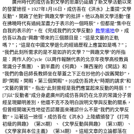
廣州時代的成仿吾對文學的思慮仍延續了新文學活動以來
的發蒙途徑。1927年1月16日，成仿吾在《洪水》上重提“文學
反動”，開啟了他對“興趣文學”的批評。他以為新文學活動“僅
在拂曉時代有過純潔盡力于表示的一個時辰”，但都是“集中在
自我的表示的”。在《完成我們的文學反動》
教學場地
中，成
仿吾以為由“興趣”帶來的三個題目是：“這是文藝的正軌
嗎？”；“這是在中國文學退化的經過歷程上應當如是嗎？”；
“我們此刻所需求的是不是如許的文學？”“興趣文學”的所指
是：周作人的Cycle（以周作報酬代表的北京年夜學高校教員
常識分子集團）、劉半農的《何典》、陳西瀅的《閑話》和
“我們的魯迅師長教師坐在華蓋之下正在抄他的小說舊聞鈔”，
即“閑暇，閑暇，第三個閑暇”。[6]成仿吾誇大“時期的請求”和
“文藝的實質”，指出“此刻曾經是我們應當起來反動的時辰！”
[7]以“反動者”成分身處廣州的成仿吾與仍在北京的常識分子曾
經呈現顯明差別，他還不克不及明白說明文學與反動的關系，
但曾經開端天性地從否認層面來確認什么不是“我們的文學反
動”。沿著這一途徑，成仿吾在《洪水》上陸續頒發了《打垮
初級的興趣》（第26期）、《文學反動與興趣》（第33期）、
《文學家與本位主義》（第34期）。這組文章的立論都落在