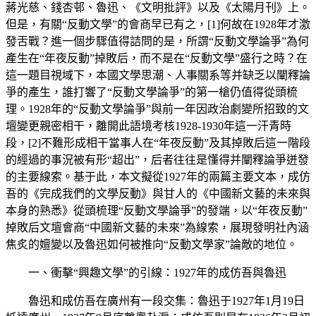
蔣光慈、錢杏邨、魯迅、《文明批評》以及《太陽月刊》上。
但是，有關“反動文學”的會商早已有之，[1]何故在1928年才激
發舌戰？進一個步驟值得詰問的是，所謂“反動文學論爭”為何
產生在“年夜反動”掉敗后，而不是在“反動文學”盛行之時？在
這一題目視域下，本國文學思潮、人事關系等并缺乏以闡釋論
爭的產生，誰打響了“反動文學論爭”的第一槍仍值得從頭梳
理。1928年的“反動文學論爭”與前一年因政治劇變所招致的文
壇變更親密相干，離開此語境考核1928-1930年這一汗青時
段，[2]不難形成相干當事人在“年夜反動”及其掉敗后這一階段
的經過的事況被有形“超出”，后者往往是懂得并闡釋論爭迸發
的主要線索。基于此，本文擬從1927年的兩篇主要文本，成仿
吾的《完成我們的文學反動》與甘人的《中國新文藝的未來與
本身的熟悉》從頭梳理“反動文學論爭”的發端，以“年夜反動”
掉敗后文壇會商“中國新文藝的未來”為線索，展現發明社內涵
焦炙的嬗變以及魯迅如何被推向“反動文學家”論敵的地位。
一、衝擊“興趣文學”的引線：1927年的成仿吾與魯迅
魯迅和成仿吾在廣州有一段交集：魯迅于1927年1月19日