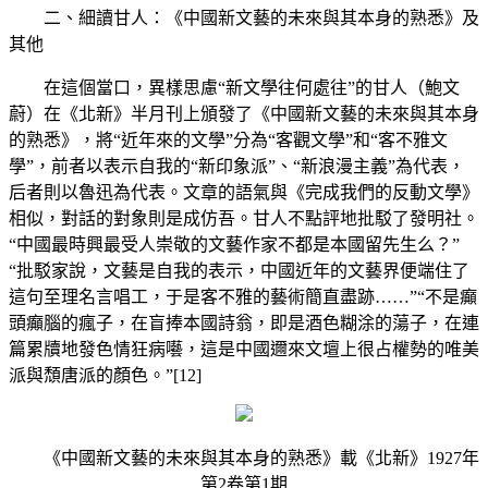
二、細讀甘人：《中國新文藝的未來與其本身的熟悉》及
其他
在這個當口，異樣思慮“新文學往何處往”的甘人（鮑文
蔚）在《北新》半月刊上頒發了《中國新文藝的未來與其本身
的熟悉》，將“近年來的文學”分為“客觀文學”和“客不雅文
學”，前者以表示自我的“新印象派”、“新浪漫主義”為代表，
后者則以魯迅為代表。文章的語氣與《完成我們的反動文學》
相似，對話的對象則是成仿吾。甘人不點評地批駁了發明社。
“中國最時興最受人崇敬的文藝作家不都是本國留先生么？”
“批駁家說，文藝是自我的表示，中國近年的文藝界便端住了
這句至理名言唱工，于是客不雅的藝術簡直盡跡……”“不是癲
頭癲腦的瘋子，在盲捧本國詩翁，即是酒色糊涂的蕩子，在連
篇累牘地發色情狂病囈，這是中國邇來文壇上很占權勢的唯美
派與頹唐派的顏色。”[12]
《中國新文藝的未來與其本身的熟悉》載《北新》1927年
第2卷第1期