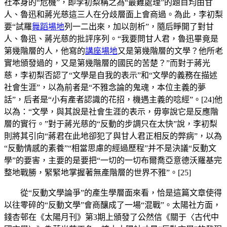
社本身的“危機”，即李初梨稱之為“最難處理”的題目均由甘
人、魯迅和蔣光慈這三人在分歧層面上會商過。為此，李初梨
要“試羅
舞蹈場地
列一二出來，加以剖析”，隨后睜開了對甘
人、魯迅、蔣光慈的批評序列。“我要問甘人君，魯迅畢竟是
第幾階層的人，他寫的
講座場地
又是第幾階層的文學？他所老
實地頒發過的，又是第幾階層的國民的苦楚？”而對于蔣光
慈，李初梨否認了“文學是自我的表示”和“文學的義務在描述
社會生涯”，以為前者是“不雅念論的鬼魂，本位主義的夢
話”，后者是“小有產者認識的花招，機遇主義的唸經”。[24]他
以為：“文學，與其說是社會生涯的表示，毋寧說它是反應階
層的實行。”對于蔣光慈的“反動的步調只在太快”說，李初梨
則將其引向“蔣君在此地卻犯了與甘人君正相反的弊病”，以為
“反動情感的素養”“相當思慮的經過歷程”并不是決議“反動文
學”的要害，主要的是要把“一切的一切布爾喬亞意德沃羅基完
整地戰勝，緊緊地掌握著無產階層的世界不雅”。[25]
從“反動文學論爭”的產生學層面來看，恰是這篇文章使得
以往零碎的“反動文學”會商釀成了一場“混戰”。太陽社方面，
錢杏邨在《太陽月刊》第3期上頒發了公然信《關于〈古代中