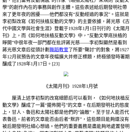
動，他們富有反動情感”的作家（暗指太陽社）來規則“反動文
學”的創作內在的事務與創作主體。這些表述給后期發明社帶
來了更年夜的困擾——他們都沒有“反動經過的事況”。這就是
李初梨改寫《若何扶植反動的文學》的主要依據，蔣光慈《古
代中國文學與社會生涯》登載于1928年1月1日刊行的《太陽月
刊》上，而《如何地扶植反動文學》中，“反動文學底扶植的
睜開”中很年夜一部門都在批評蔣光慈——李初梨顯然是看到
蔣光慈文章后從頭計劃
舞蹈教室
了所要“聲討”的對象，將1927
年12月就預告的文章年夜幅擴大并修正標題，終極頒發時署期
釀成了1928年1月17日。[23]
《太陽月刊》1928年1月號
厘清上述李初梨的改寫細節后可以看到，《如何地扶植反
動文學》釀成了一篇“擺佈開弓”的文章。在后期發明社的態度
上，甘人、魯迅和太陽社都是他們的“論敵”，至于甘人能否代
表魯迅，前者的文章能否由后者“默許”，這些題目能夠還沒有
被后期發明社細心想過。他們的重要義務是盡能夠地處置發明