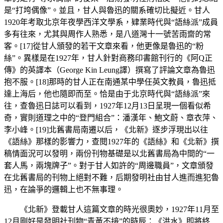
是“打垮偶像”。並且，甘人與魯迅的關系確切比擬近。甘人
1920年考取北京年夜學西洋文學系，肄業時代與“語絲派”成員
多有往來，尤其與周作人熟悉，是八道灣十一號苦雨齋的常
客。[17]從甘人頒發的若干文章來看，他更像是魯迅的“粉
絲”。異樣是在1927年，甘人針對商務印書館刊行的《阿Q正
傳》的英譯本（George Kin Leung譯）撰寫了評論文章為魯迅
抱不服。[18]那時的甘人正在南通某中學任英文教員，魯迅抵
達上海后，他也隨即而至。恰是由于北京時代與“語絲派”來
往，查魯迅日誌可以看到，1927年12月13日呈現一個看似希
奇，實則道理之中的“登門組合”：潘漢年、鮑文蔚、章衣萍、
李小峰。[19]北舊書局南遷以后，《北新》逐步浮現出以往
《語絲》那樣的影響力，查閱1927年的《語絲》和《北新》撰
稿情面況可以發明，兩份刊物基礎是以北舊書局為中間的“一
套人馬，兩塊牌子”。對于甘人如許的“周邊職員”，文章頒發
在北舊書局的刊物上絕對不難，后期發明社由甘人進而進犯魯
迅，在論爭的邏輯上也不無事理。
《北新》登載甘人這篇文章的時光很奧妙，1927年11月至
12月剛好是發明社刊物“青黃不接”的時辰：《洪水》即將終