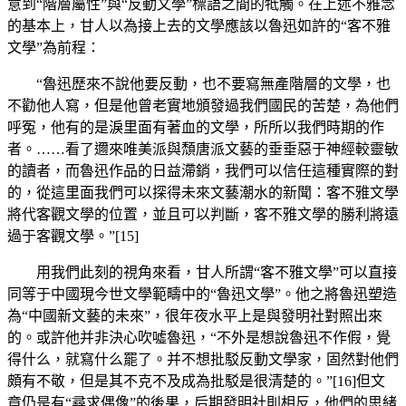
意到“階層屬性”與“反動文學”標語之間的牴觸。在上述不雅念
的基本上，甘人以為接上去的文學應該以魯迅如許的“客不雅
文學”為前程：
“魯迅歷來不說他要反動，也不要寫無產階層的文學，也
不勸他人寫，但是他曾老實地頒發過我們國民的苦楚，為他們
呼冤，他有的是淚里面有著血的文學，所所以我們時期的作
者。……看了邇來唯美派與頹唐派文藝的垂垂惡于神經較靈敏
的讀者，而魯迅作品的日益滯銷，我們可以信任這種實際的對
的，從這里面我們可以探得未來文藝潮水的新聞：客不雅文學
將代客觀文學的位置，並且可以判斷，客不雅文學的勝利將遠
過于客觀文學。”[15]
用我們此刻的視角來看，甘人所謂“客不雅文學”可以直接
同等于中國現今世文學範疇中的“魯迅文學”。他之將魯迅塑造
為“中國新文藝的未來”，很年夜水平上是與發明社對照出來
的。或許他并非決心吹噓魯迅，“不外是想說魯迅不作假，覺
得什么，就寫什么罷了。并不想批駁反動文學家，固然對他們
頗有不敬，但是其不克不及成為批駁是很清楚的。”[16]但文
章仍是有“尋求偶像”的後果，后期發明社則相反，他們的思緒