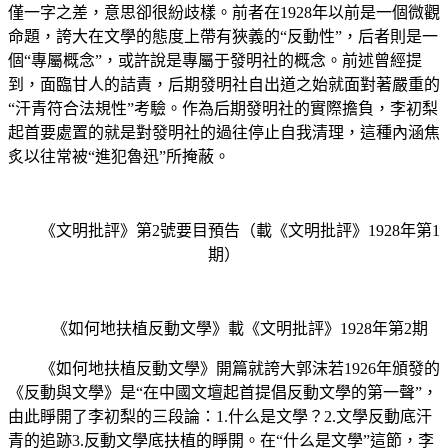
僅一字之差，意思卻很紛歧樣。前者在1928年以前是一個微觀
命題，誇大在文學的態度上帶有狹義的“反動性”，后者則是一
個“專屬概念”，或許說是專屬于發明社的概念。前述曾經提
到，面臨甘人的詰責，后期發明社自出道之始就面對著嚴重的
“汗青符合法規性”考驗。作為后期發明社的實際擔負，李初梨
起首要處置的就是對發明社的過往停止自我清理，這種內涵焦
炙以往常被“進犯魯迅”所掩蔽。
《文明批評》第2號要目預告（載《文明批評》1928年第1
期）
《如何地扶植反動文學》載《文明批評》1928年第2期
《如何地扶植反動文學》開篇就誇大郭沫若1926年頒發的
《反動與文學》是“在中國文壇起首提倡反動文學的第一聲”，
由此睜開了李初梨的三段論：1.什么是文學？2.文學反動底汗
青的追跡3.反動文學底扶植的睜開。在“什么是文學”這節，李