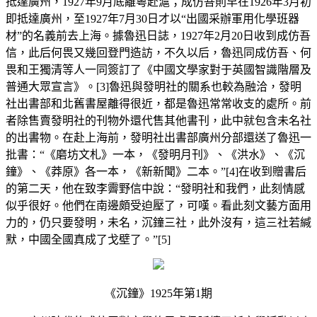
抵達廣州，1927年9月底離粵赴滬；成仿吾則早在1926年3月初
即抵達廣州，至1927年7月30日才以“出國采辦軍用化學班器
材”的名義前去上海。據魯迅日誌，1927年2月20日收到成仿吾
信，此后何畏又幾回登門造訪，不久以后，魯迅同成仿吾、何
畏和王獨清等人一同簽訂了《中國文學家對于英國智識階層及
普通大眾宣言》。[3]魯迅與發明社的關系也較為融洽，發明
社出書部和北舊書屋離得很近，都是魯迅常常收支的處所。前
者除售賣發明社的刊物外還代售其他書刊，此中就包含未名社
的出書物。在赴上海前，發明社出書部廣州分部還送了魯迅一
批書：“《磨坊文札》一本，《發明月刊》、《洪水》、《沉
鐘》、《莽原》各一本，《新新聞》二本。”[4]在收到贈書后
的第二天，他在致李霽野信中說：“發明社和我們，此刻情感
似乎很好。他們在南邊頗受迫壓了，可嘆。看此刻文藝方面用
力的，仍只要發明，未名，沉鐘三社，此外沒有，這三社若緘
默，中國全國真成了戈壁了。”[5]
《沉鐘》1925年第1期