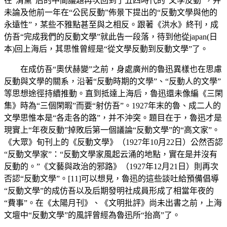
在“清黨”后的中間議題再次回到了五四時代的“文學反動”，并
未論及他前一年在“公民反動”佈景下提出的“反動文學與他的
永遠性”，某些不雅點甚至與之相反。跟著《洪水》終刊，成
仿吾“完成我們的反動文學”就此告一段落，待到他從japan(日
本)回上海后，其思惟曾經是“從文學反動到反動文學”了。
在成仿吾“奧伏赫變”之前，身處廣州的魯迅異樣也在思慮
反動與文學的關系，沿著“反動時期的文學”、“反動人的文學”
等思想途徑持續推動。直到抵達上海后，魯迅還未像編《三閑
集》時為“三個閑暇”而要“射仿吾”。1927年末的魯、成二人的
文學思惟本是“各走各的路”，并不沖突。題目在于，魯迅才是
現實上“年夜反動”掉敗后第一個議論“反動文學”的“高文家”。
《大眾》旬刊上的《反動文學》（1927年10月22日）公然否認
“反動文學家”：“反動文學家風起云涌的地點，實在是并沒有
反動的。”《文藝與政治的邪路》（1927年12月21日）則再次
否認“反動文學”。[11]可以想見，魯迅的這些談吐給預備倡導
“反動文學”的成仿吾以及后期發明社成員形成了相當年夜的
“費事”。在《太陽月刊》、《文明批評》尚未出書之前，上海
文壇中“反動文學”的風評曾經為魯迅所“抬高”了。