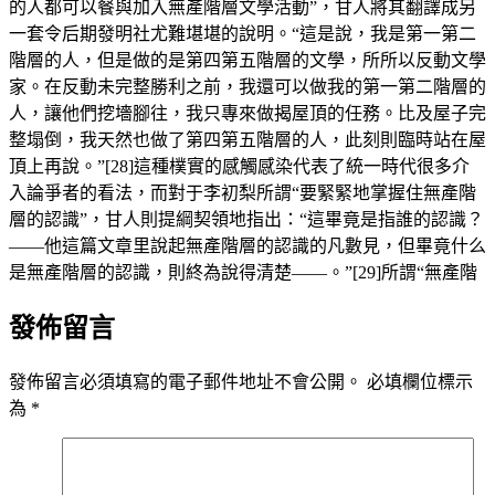
的人都可以餐與加入無產階層文學活動”，甘人將其翻譯成另
一套令后期發明社尤難堪堪的說明。“這是說，我是第一第二
階層的人，但是做的是第四第五階層的文學，所所以反動文學
家。在反動未完整勝利之前，我還可以做我的第一第二階層的
人，讓他們挖墻腳往，我只專來做揭屋頂的任務。比及屋子完
整塌倒，我天然也做了第四第五階層的人，此刻則臨時站在屋
頂上再說。”[28]這種樸實的感觸感染代表了統一時代很多介
入論爭者的看法，而對于李初梨所謂“要緊緊地掌握住無產階
層的認識”，甘人則提綱契領地指出：“這畢竟是指誰的認識？
——他這篇文章里說起無產階層的認識的凡數見，但畢竟什么
是無產階層的認識，則終為說得清楚——。”[29]所謂“無產階
發佈留言
發佈留言必須填寫的電子郵件地址不會公開。
必填欄位標示
為
*