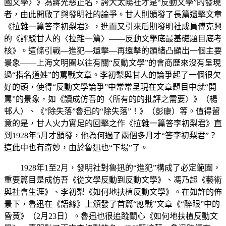
國文學〉》為蔣光慈正名，誇大太陽社才是“反動文學”的發現
者，由此開啟了與發明社的論爭。甘人則頒發了長篇還擊文章
《拉雜一篇答李初梨君》，進而又引來后期發明社成員傅克興
的《評駁甘人的〈拉雜一篇〉——反動文學底最基礎題目底考
核》。這條引戰—進犯—還擊—再還擊的頭緒凸顯出一個主要
景象——上海文明圈以往有關“反動文學”的會商歷來沒有呈現
過“指名道姓”的罵戰文章。李初梨與甘人的論爭起了一個很欠
好的頭，使得“反動文學論爭”中常常呈現在文章題目中就“開
罵”的景象，如《讀成仿吾的〈所有的的批評之需要〉》（楊
邨人）、《“除失落”魯迅的“除失落”！》（彭康）等。值得留
意的是，甘人火力實足的回擊之作《拉雜一篇答李初梨君》直
到1928年5月才頒發，他為何過了兩個多月才“答李初梨君”？
這此中也有奇妙，由於魯迅也“下場”了。
1928年1至2月，發明社對魯迅的“進犯”構成了必定範圍，
重要篇目是成仿吾《從文學反動到反動文學》、馮乃超《藝術
與社會生涯》、李初梨《如何地扶植反動文學》。在如許的佈
景下，魯迅在《語絲》上頒發了首篇“應戰”文章《“醉眼”中的
昏黃》（2月23日）。魯迅也很追蹤關心《如何地扶植反動文