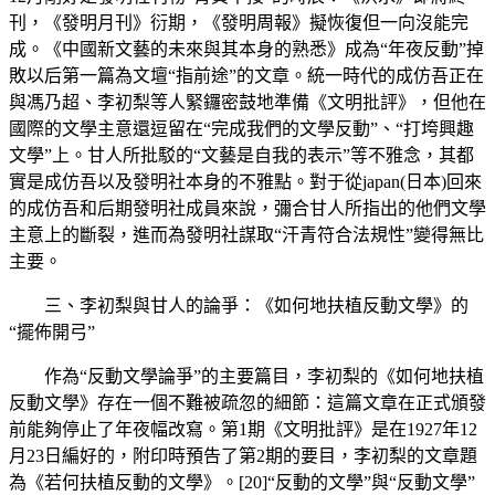
刊，《發明月刊》衍期，《發明周報》擬恢復但一向沒能完
成。《中國新文藝的未來與其本身的熟悉》成為“年夜反動”掉
敗以后第一篇為文壇“指前途”的文章。統一時代的成仿吾正在
與馮乃超、李初梨等人緊鑼密鼓地準備《文明批評》，但他在
國際的文學主意還逗留在“完成我們的文學反動”、“打垮興趣
文學”上。甘人所批駁的“文藝是自我的表示”等不雅念，其都
實是成仿吾以及發明社本身的不雅點。對于從japan(日本)回來
的成仿吾和后期發明社成員來說，彌合甘人所指出的他們文學
主意上的斷裂，進而為發明社謀取“汗青符合法規性”變得無比
主要。
三、李初梨與甘人的論爭：《如何地扶植反動文學》的
“擺佈開弓”
作為“反動文學論爭”的主要篇目，李初梨的《如何地扶植
反動文學》存在一個不難被疏忽的細節：這篇文章在正式頒發
前能夠停止了年夜幅改寫。第1期《文明批評》是在1927年12
月23日編好的，附印時預告了第2期的要目，李初梨的文章題
為《若何扶植反動的文學》。[20]“反動的文學”與“反動文學”