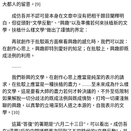
大都人的留意。[9]
成仿吾并不認可是本身在文章中沒有把相干題目闡釋明
白，但從頭對“文學反動”、“興趣”以及準備若何來扶植新的文
學，扶植什么樣文學”做出了謹慎的界定：
再就創作于批駁兩方面察看興趣的感化時，我們可以說：
在創作心思上，興趣即特別愛好的知足；在批駁上，興趣即既
成法例的利用。
……
我們新興的文學，在創作心思上應當是純潔的表示的請
求，在批駁上應當是一種扶植的盡力。……至未來成為什么樣
的文學，這是要看大師的盡力若何才幹決議的，不外至低限制
如果解脫一切分歧法的既成法例與既成情勢，打垮一切膚淺無
聊的興趣，以真摯的立場深刻人道之本源的，自我表示的文
學。[10]
這篇“答復”的署期是“六月二十三日”，可以看出，成仿吾