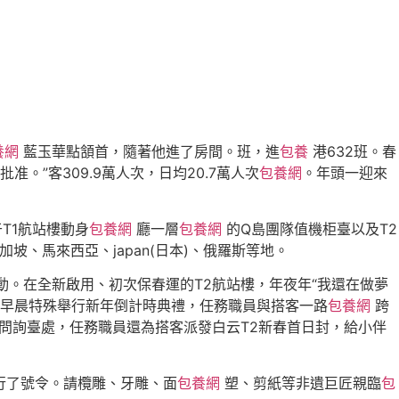
養網
藍玉華點頷首，隨著他進了房間。班，進
包養
港632班。春
。”客309.9萬人次，日均20.7萬人次
包養網
。年頭一迎來
T1航站樓動身
包養網
廳一層
包養網
的Q島團隊值機柜臺以及T2
、馬來西亞、japan(日本)、俄羅斯等地。
。在全新啟用、初次保春運的T2航站樓，年夜年“我還在做夢
早晨特殊舉行新年倒計時典禮，任務職員與搭客一路
包養網
跨
問詢臺處，任務職員還為搭客派發白云T2新春首日封，給小伴
行了號令。請欖雕、牙雕、面
包養網
塑、剪紙等非遺巨匠親臨
包