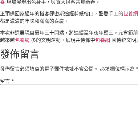
養
現場展現出色身手，與寬大搭客共賀新春。
正預備回家過年的搭客鄒密斯途經剪紙檔口，酷愛手工的
包養網
都是濃濃的年味和滿滿的喜慶。
本次非遺展現自豪年三十開端，將連續至年夜年頭三。元宵節前
越來越
包養網
多的文明運動，展現并傳佈中
包養網
國傳統文明
發佈留言
發佈留言必須填寫的電子郵件地址不會公開。
必填欄位標示為
留言
*