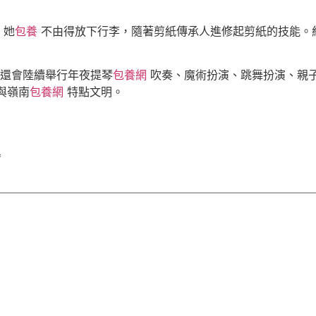
她
包養
不由得放下行李，隨著剪紙傳承人進修起剪紙的技能。
還會陸續舉行年夜提琴
包養網
吹奏、魔術扮演、跳舞扮演、親
與嶺南
包養網
特點文明。
*