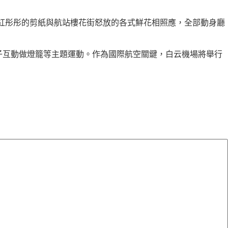
紅彤彤的剪紙與航站樓花街怒放的各式鮮花相照應，全部動身廳
子互動做燈籠等主題運動。作為國際航空關鍵，白云機場將舉行